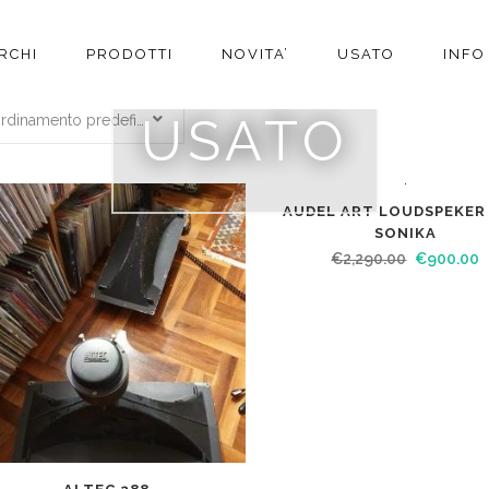
RCHI
PRODOTTI
NOVITA’
USATO
INFO
R CONOSCERE LA DISPONIBILITÀ DEI PRODOTTI CO
USATO
Ordinamento predefinito
AUDEL ART LOUDSPEKER
SCONTO
SONIKA
€
2,290.00
€
900.00