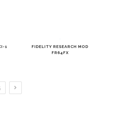
I-1
FIDELITY RESEARCH MOD
FR64FX
5