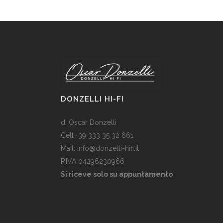
DONZELLI HI-FI
di Oscar Donzelli
Cell +39 333 35 32 661
Mail: info@donzelli-hifi.it
P.IVA 04296230966
Si riceve solo su appuntamento