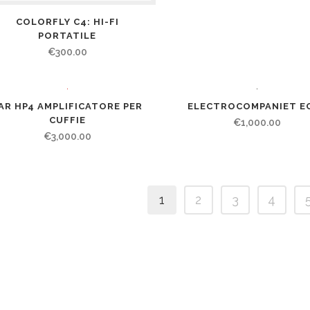
COLORFLY C4: HI-FI
PORTATILE
€
300.00
AR HP4 AMPLIFICATORE PER
ELECTROCOMPANIET EC
CUFFIE
€
1,000.00
€
3,000.00
1
2
3
4