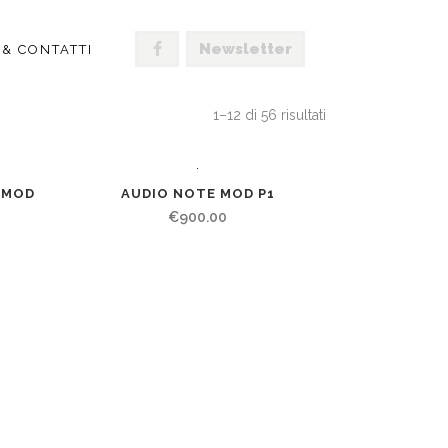
Newsletter
 & CONTATTI
NTATTACI AL NUMERO 3333532661
1–12 di 56 risultati
AUDIO NOTE MOD P1
 MOD
€
900.00