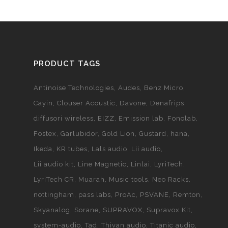
PRODUCT TAGS
Antinoise Technologies
Audes
Benz Micro
Cayin
Clouser Acoustic
Davone
Denafrips
diffusori wireless
EIZZ
Emission lab
Fonolab
Fostex
Garlubidor
Gold Lion
Gustard
hana
Ikeda
KR tubes
Lals audio
Lii audio
Lii audio kit
Line Magnetic
Linlai
LyriTech
LyriTech CR
Muarah
Music tools
Neo Racks
nottingham
pass labs
ProAc
PSVANE
Remton
Skyanalog
Sorane
SUPRAVOX
Supravox Kit
system-audio
Tad
Thivan audio
Titanic audio