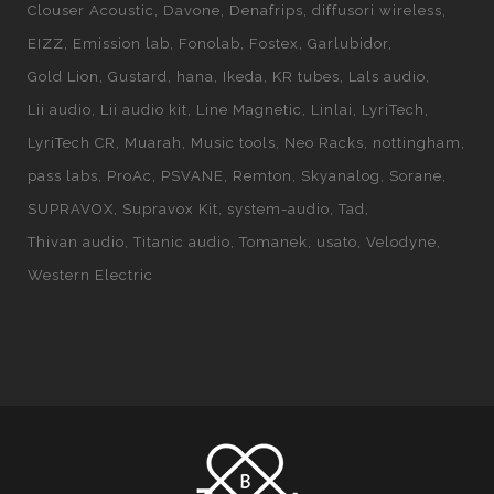
Clouser Acoustic
Davone
Denafrips
diffusori wireless
EIZZ
Emission lab
Fonolab
Fostex
Garlubidor
Gold Lion
Gustard
hana
Ikeda
KR tubes
Lals audio
Lii audio
Lii audio kit
Line Magnetic
Linlai
LyriTech
LyriTech CR
Muarah
Music tools
Neo Racks
nottingham
pass labs
ProAc
PSVANE
Remton
Skyanalog
Sorane
SUPRAVOX
Supravox Kit
system-audio
Tad
Thivan audio
Titanic audio
Tomanek
usato
Velodyne
Western Electric