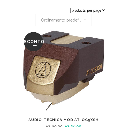
Ordinamento predefinito
SCONTO
AUDIO-TECNICA MOD AT-OC9XSH
€
660.00
€
629.00