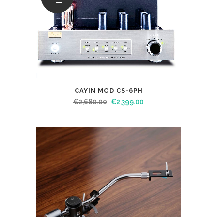
CAYIN MOD CS-6PH
€
2,680.00
€
2,399.00