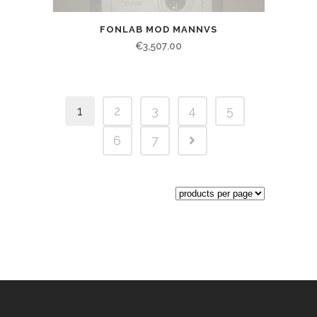
FONLAB MOD MANNVS
€
3,507.00
1
2
3
4
5
6
7