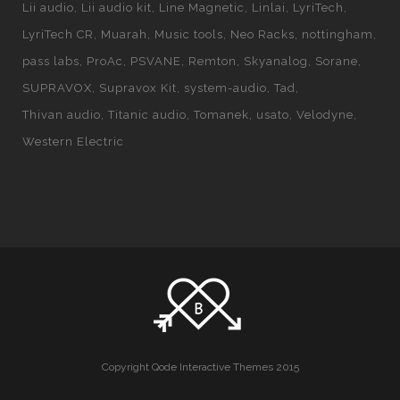
Lii audio
Lii audio kit
Line Magnetic
Linlai
LyriTech
LyriTech CR
Muarah
Music tools
Neo Racks
nottingham
pass labs
ProAc
PSVANE
Remton
Skyanalog
Sorane
SUPRAVOX
Supravox Kit
system-audio
Tad
Thivan audio
Titanic audio
Tomanek
usato
Velodyne
Western Electric
Copyright Qode Interactive Themes 2015