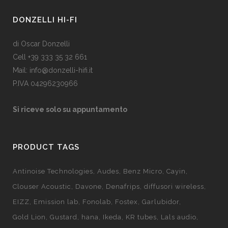
DONZELLI HI-FI
di Oscar Donzelli
Cell +39 333 35 32 661
Mail: info@donzelli-hifi.it
P.IVA 04296230966
Si riceve solo su appuntamento
PRODUCT TAGS
Antinoise Technologies
Audes
Benz Micro
Cayin
Clouser Acoustic
Davone
Denafrips
diffusori wireless
EIZZ
Emission lab
Fonolab
Fostex
Garlubidor
Gold Lion
Gustard
hana
Ikeda
KR tubes
Lals audio