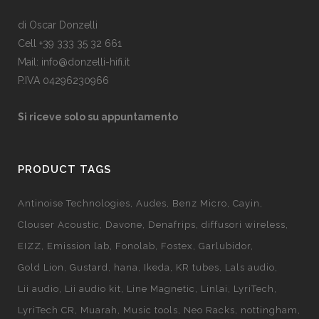
di Oscar Donzelli
Cell +39 333 35 32 661
Mail: info@donzelli-hifi.it
P.IVA 04296230966
Si riceve solo su appuntamento
PRODUCT TAGS
Antinoise Technologies
Audes
Benz Micro
Cayin
Clouser Acoustic
Davone
Denafrips
diffusori wireless
EIZZ
Emission lab
Fonolab
Fostex
Garlubidor
Gold Lion
Gustard
hana
Ikeda
KR tubes
Lals audio
Lii audio
Lii audio kit
Line Magnetic
Linlai
LyriTech
LyriTech CR
Muarah
Music tools
Neo Racks
nottingham