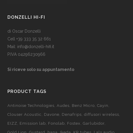
DONZELLI HI-FI
di Oscar Donzelli
Cell +39 333 35 32 661
Mail: info@donzelli-hifi.it
P.IVA 04296230966
Si riceve solo su appuntamento
PRODUCT TAGS
Antinoise Technologies
Audes
Benz Micro
Cayin
Clouser Acoustic
Davone
Denafrips
diffusori wireless
EIZZ
Emission lab
Fonolab
Fostex
Garlubidor
Gold Lion
Gustard
hana
Ikeda
KR tubes
Lals audio