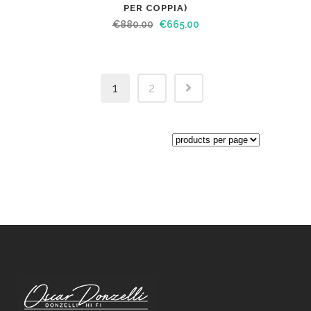
PER COPPIA)
€
880.00
€
665.00
1
2