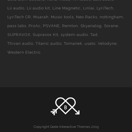
Lii audio
Lii audio kit
Line Magnetic
Linlai
LyriTech
LyriTech CR
Muarah
Music tools
Neo Racks
nottingham
pass labs
ProAc
PSVANE
Remton
Skyanalog
Sorane
SUPRAVOX
Supravox Kit
system-audio
Tad
Thivan audio
Titanic audio
Tomanek
usato
Velodyne
Western Electric
Copyright Qode Interactive Themes 2015