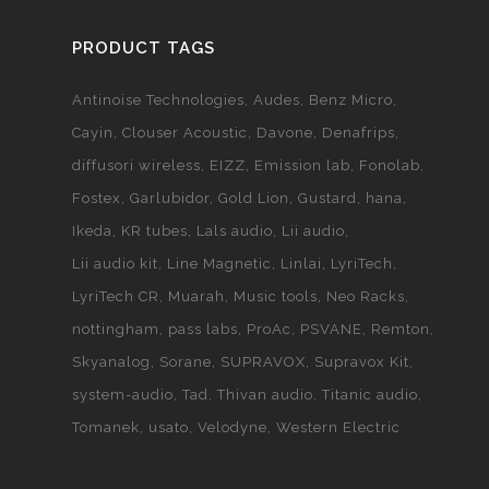
PRODUCT TAGS
Antinoise Technologies
Audes
Benz Micro
Cayin
Clouser Acoustic
Davone
Denafrips
diffusori wireless
EIZZ
Emission lab
Fonolab
Fostex
Garlubidor
Gold Lion
Gustard
hana
Ikeda
KR tubes
Lals audio
Lii audio
Lii audio kit
Line Magnetic
Linlai
LyriTech
LyriTech CR
Muarah
Music tools
Neo Racks
nottingham
pass labs
ProAc
PSVANE
Remton
Skyanalog
Sorane
SUPRAVOX
Supravox Kit
system-audio
Tad
Thivan audio
Titanic audio
Tomanek
usato
Velodyne
Western Electric