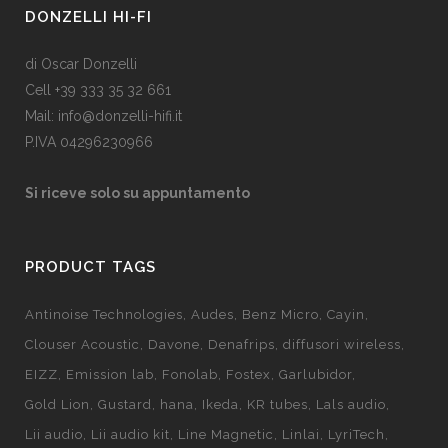
DONZELLI HI-FI
di Oscar Donzelli
Cell +39 333 35 32 661
Mail: info@donzelli-hifi.it
P.IVA 04296230966
Si riceve solo su appuntamento
PRODUCT TAGS
Antinoise Technologies
Audes
Benz Micro
Cayin
Clouser Acoustic
Davone
Denafrips
diffusori wireless
EIZZ
Emission lab
Fonolab
Fostex
Garlubidor
Gold Lion
Gustard
hana
Ikeda
KR tubes
Lals audio
Lii audio
Lii audio kit
Line Magnetic
Linlai
LyriTech