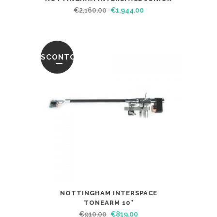
€
2,160.00
€
1,944.00
SCONTO
NOTTINGHAM INTERSPACE
TONEARM 10″
€
910.00
€
819.00