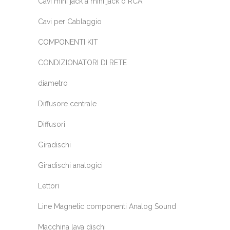
Cavi mini jack a mini jack o RCA
Cavi per Cablaggio
COMPONENTI KIT
CONDIZIONATORI DI RETE
diametro
Diffusore centrale
Diffusori
Giradischi
Giradischi analogici
Lettori
Line Magnetic componenti Analog Sound
Macchina lava dischi