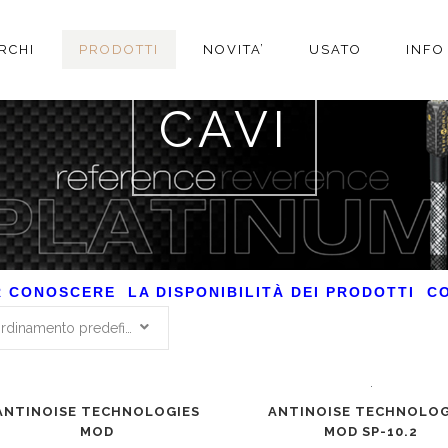
RCHI
PRODOTTI
NOVITA’
USATO
INFO
CAVI
R CONOSCERE LA DISPONIBILITÀ DEI PRODOTTI C
Ordinamento predefinito
ANTINOISE TECHNOLOG
ANTINOISE TECHNOLOGIES
MOD SP-10.2
MOD