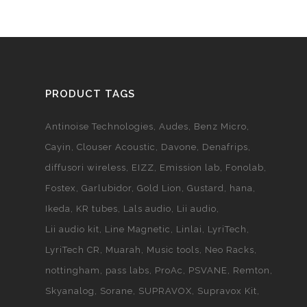
PRODUCT TAGS
Antinoise Technologies
Audes
Benz Micro
Cayin
Clouser Acoustic
Davone
Denafrips
diffusori wireless
EIZZ
Emission lab
Fonolab
Fostex
Garlubidor
Gold Lion
Gustard
hana
Ikeda
KR tubes
Lals audio
Lii audio
Lii audio kit
Line Magnetic
Linlai
LyriTech
LyriTech CR
Muarah
Music tools
Neo Racks
nottingham
pass labs
ProAc
PSVANE
Remton
Skyanalog
Sorane
SUPRAVOX
Supravox Kit