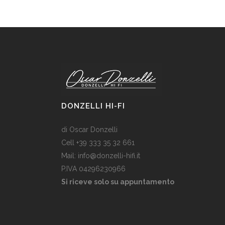
DONZELLI HI-FI
di Oscar Donzelli
Cell +39 333 35 32 661
Mail: info@donzelli-hifi.it
P.IVA 04296230966
Si riceve solo su appuntamento