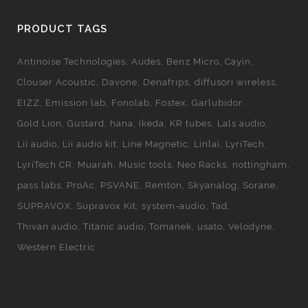
PRODUCT TAGS
Antinoise Technologies
Audes
Benz Micro
Cayin
Clouser Acoustic
Davone
Denafrips
diffusori wireless
EIZZ
Emission lab
Fonolab
Fostex
Garlubidor
Gold Lion
Gustard
hana
Ikeda
KR tubes
Lals audio
Lii audio
Lii audio kit
Line Magnetic
Linlai
LyriTech
LyriTech CR
Muarah
Music tools
Neo Racks
nottingham
pass labs
ProAc
PSVANE
Remton
Skyanalog
Sorane
SUPRAVOX
Supravox Kit
system-audio
Tad
Thivan audio
Titanic audio
Tomanek
usato
Velodyne
Western Electric