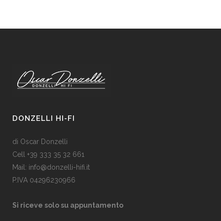
DONZELLI HI-FI
di Oscar Donzelli
Cell +39 333 35 32 661
Mail: info@donzelli-hifi.it
P.IVA 04296230966
Si riceve solo su appuntamento