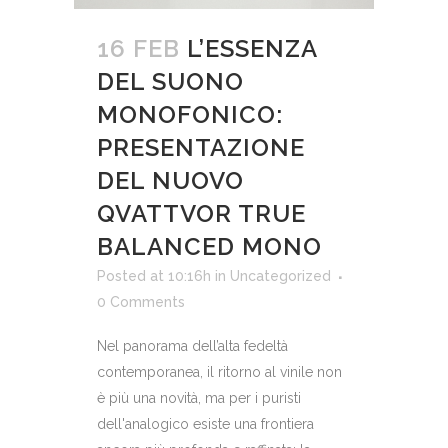
16 FEB
L’ESSENZA
DEL SUONO
MONOFONICO:
PRESENTAZIONE
DEL NUOVO
QVATTVOR TRUE
BALANCED MONO
Posted at 10:16h
in
Uncategorized
0 Comments
Nel panorama dell’alta fedeltà
contemporanea, il ritorno al vinile non
è più una novità, ma per i puristi
dell'analogico esiste una frontiera