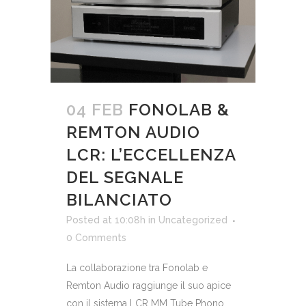
04 FEB
FONOLAB &
REMTON AUDIO
LCR: L’ECCELLENZA
DEL SEGNALE
BILANCIATO
Posted at 10:08h
in
Uncategorized
0 Comments
La collaborazione tra Fonolab e
Remton Audio raggiunge il suo apice
con il sistema LCR MM Tube Phono