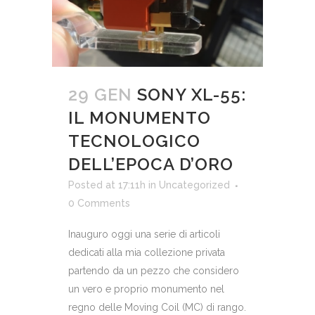
29 GEN
SONY XL-55:
IL MONUMENTO
TECNOLOGICO
DELL’EPOCA D’ORO
Posted at 17:11h
in
Uncategorized
0 Comments
Inauguro oggi una serie di articoli
dedicati alla mia collezione privata
partendo da un pezzo che considero
un vero e proprio monumento nel
regno delle Moving Coil (MC) di rango.