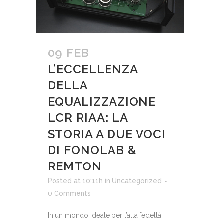
09 FEB
L’ECCELLENZA​‍​‌‍​‍‌
DELLA
EQUALIZZAZIONE
LCR RIAA: LA
STORIA A DUE VOCI
DI FONOLAB &
REMTON
Posted at 10:11h
in
Uncategorized
0 Comments
In un mondo ideale per l’alta fedeltà