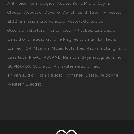
Antinoise Technologies
Audes
Benz Micro
Cayin
Clouser Acoustic
Davone
Denafrips
diffusori wireless
EIZZ
Emission lab
Fonolab
Fostex
Garlubidor
Gold Lion
Gustard
hana
Ikeda
KR tubes
Lals audio
Lii audio
Lii audio kit
Line Magnetic
Linlai
LyriTech
LyriTech CR
Muarah
Music tools
Neo Racks
nottingham
pass labs
ProAc
PSVANE
Remton
Skyanalog
Sorane
SUPRAVOX
Supravox Kit
system-audio
Tad
Thivan audio
Titanic audio
Tomanek
usato
Velodyne
Western Electric