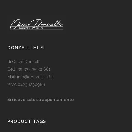
DONZELLI HI-FI
di Oscar Donzelli
Cell +39 333 35 32 661
Mail: info@donzelli-hifi.it
P.IVA 04296230966
Si riceve solo su appuntamento
PRODUCT TAGS