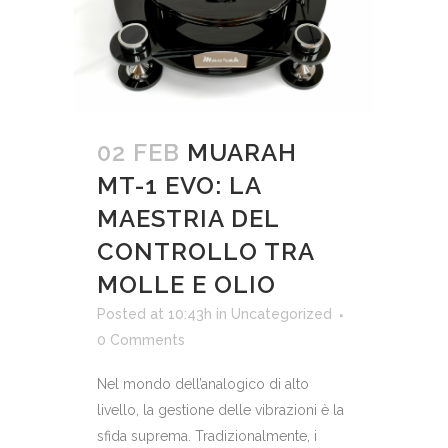
02 FEB
MUARAH​‍​‌‍​‍‌
MT-1 EVO: LA
MAESTRIA DEL
CONTROLLO TRA
MOLLE E OLIO
Posted at 10:43h
in
Uncategorized
0 Comments
Nel mondo dell’analogico di alto
livello, la gestione delle vibrazioni è la
sfida suprema. Tradizionalmente, i