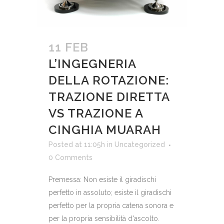
11 FEB
L’INGEGNERIA
DELLA ROTAZIONE:
TRAZIONE DIRETTA
VS TRAZIONE A
CINGHIA MUARAH
Posted at 11:05h
in
Uncategorized
0 Comments
Premessa: Non esiste il giradischi
perfetto in assoluto; esiste il giradischi
perfetto per la propria catena sonora e
per la propria sensibilità d'ascolto.