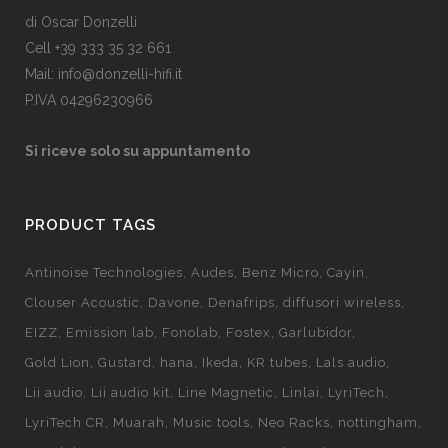
di Oscar Donzelli
Cell +39 333 35 32 661
Mail: info@donzelli-hifi.it
P.IVA 04296230966
Si riceve solo su appuntamento
PRODUCT TAGS
Antinoise Technologies
Audes
Benz Micro
Cayin
Clouser Acoustic
Davone
Denafrips
diffusori wireless
EIZZ
Emission lab
Fonolab
Fostex
Garlubidor
Gold Lion
Gustard
hana
Ikeda
KR tubes
Lals audio
Lii audio
Lii audio kit
Line Magnetic
Linlai
LyriTech
LyriTech CR
Muarah
Music tools
Neo Racks
nottingham