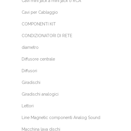
Cavi mini jack a mini jack o RCA
Cavi per Cablaggio
COMPONENTI KIT
CONDIZIONATORI DI RETE
diametro
Diffusore centrale
Diffusori
Giradischi
Giradischi analogici
Lettori
Line Magnetic componenti Analog Sound
Macchina lava dischi