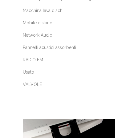
Macchina lava dischi
Mobile e stand
Network Audio
Pannelli acustici assorbenti
RADIO FM
Usato
VALVOLE