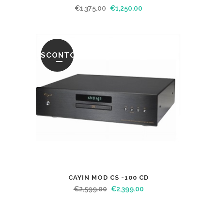
€
1,375.00
€
1,250.00
SCONTO
CAYIN MOD CS -100 CD
€
2,599.00
€
2,399.00