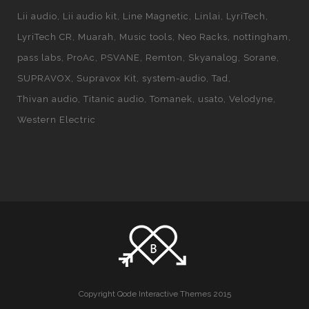
Lii audio
Lii audio kit
Line Magnetic
Linlai
LyriTech
LyriTech CR
Muarah
Music tools
Neo Racks
nottingham
pass labs
ProAc
PSVANE
Remton
Skyanalog
Sorane
SUPRAVOX
Supravox Kit
system-audio
Tad
Thivan audio
Titanic audio
Tomanek
usato
Velodyne
Western Electric
Copyright Qode Interactive Themes 2015