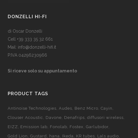
DONZELLI HI-FI
di Oscar Donzelli
Cell +39 333 35 32 661
Mail: info@donzelli-hifi.it
P.IVA 04296230966
Si riceve solo su appuntamento
PRODUCT TAGS
Antinoise Technologies
Audes
Benz Micro
Cayin
Clouser Acoustic
Davone
Denafrips
diffusori wireless
EIZZ
Emission lab
Fonolab
Fostex
Garlubidor
Gold Lion
Gustard
hana
Ikeda
KR tubes
Lals audio