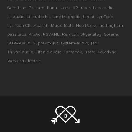
Gold Lion
Gustard
hana
Ikeda
KR tubes
Lals audio
Lii audio
Lii audio kit
Line Magnetic
Linlai
LyriTech
LyriTech CR
Muarah
Music tools
Neo Racks
nottingham
pass labs
ProAc
PSVANE
Remton
Skyanalog
Sorane
SUPRAVOX
Supravox Kit
system-audio
Tad
Thivan audio
Titanic audio
Tomanek
usato
Velodyne
Western Electric