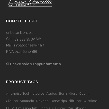
DONZELLI HI-FI
di Oscar Donzelli
Cell +39 333 35 32 661
Mail: info@donzelli-hifi.it
P.IVA 04296230966
Si riceve solo su appuntamento
PRODUCT TAGS
Antinoise Technologies
Audes
Benz Micro
Cayin
Clouser Acoustic
Davone
Denafrips
diffusori wireless
EIZZ
Emission lab
Fonolab
Fostex
Garlubidor