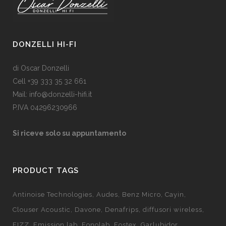
DONZELLI HI-FI
di Oscar Donzelli
Cell +39 333 35 32 661
Mail: info@donzelli-hifi.it
P.IVA 04296230966
Si riceve solo su appuntamento
PRODUCT TAGS
Antinoise Technologies
Audes
Benz Micro
Cayin
Clouser Acoustic
Davone
Denafrips
diffusori wireless
EIZZ
Emission lab
Fonolab
Fostex
Garlubidor