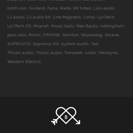
Gold Lion
Gustard
hana
Ikeda
KR tubes
Lals audio
Lii audio
Lii audio kit
Line Magnetic
Linlai
LyriTech
LyriTech CR
Muarah
Music tools
Neo Racks
nottingham
pass labs
ProAc
PSVANE
Remton
Skyanalog
Sorane
SUPRAVOX
Supravox Kit
system-audio
Tad
Thivan audio
Titanic audio
Tomanek
usato
Velodyne
Western Electric