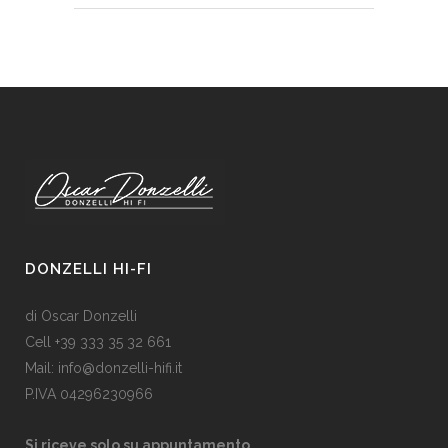
DONZELLI HI-FI
di Oscar Donzelli
Cell +39 333 35 32 661
Mail: info@donzelli-hifi.it
P.IVA 04296230966
Si riceve solo su appuntamento