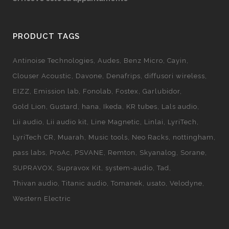
PRODUCT TAGS
Antinoise Technologies
Audes
Benz Micro
Cayin
Clouser Acoustic
Davone
Denafrips
diffusori wireless
EIZZ
Emission lab
Fonolab
Fostex
Garlubidor
Gold Lion
Gustard
hana
Ikeda
KR tubes
Lals audio
Lii audio
Lii audio kit
Line Magnetic
Linlai
LyriTech
LyriTech CR
Muarah
Music tools
Neo Racks
nottingham
pass labs
ProAc
PSVANE
Remton
Skyanalog
Sorane
SUPRAVOX
Supravox Kit
system-audio
Tad
Thivan audio
Titanic audio
Tomanek
usato
Velodyne
Western Electric