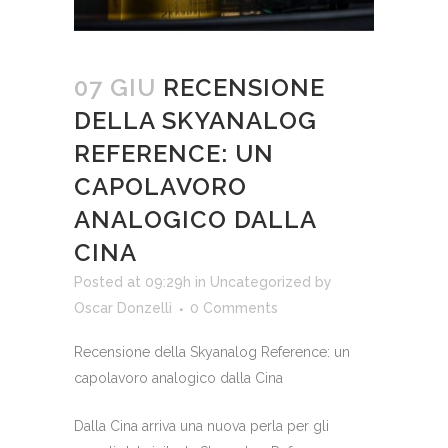
07 GIU
RECENSIONE
DELLA SKYANALOG
REFERENCE: UN
CAPOLAVORO
ANALOGICO DALLA
CINA
Posted at 09:29h
in
Uncategorized
by
Oscar Donzelli
0 Comments
Recensione della Skyanalog Reference: un
capolavoro analogico dalla Cina
Dalla Cina arriva una nuova perla per gli