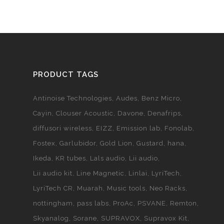
PRODUCT TAGS
Antinoise Technologies
Audes
Benz Micro
Cayin
Clouser Acoustic
Davone
Denafrips
diffusori wireless
EIZZ
Emission lab
Fonolab
Fostex
Garlubidor
Gold Lion
Gustard
hana
Ikeda
KR tubes
Lals audio
Lii audio
Lii audio kit
Line Magnetic
Linlai
LyriTech
LyriTech CR
Muarah
Music tools
Neo Racks
nottingham
pass labs
ProAc
PSVANE
Remton
Skyanalog
Sorane
SUPRAVOX
Supravox Kit