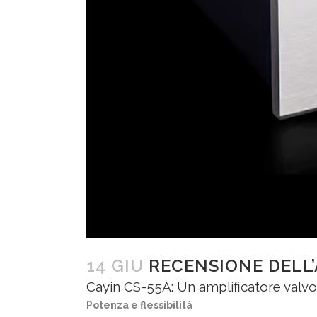
14 GIU
RECENSIONE DELL’
Cayin CS-55A: Un amplificatore valvol
Potenza e flessibilità