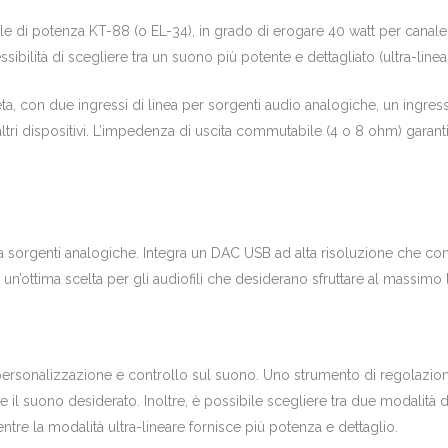
e di potenza KT-88 (o EL-34), in grado di erogare 40 watt per canale i
essibilità di scegliere tra un suono più potente e dettagliato (ultra-lin
eta, con due ingressi di linea per sorgenti audio analogiche, un ing
ltri dispositivi. L’impedenza di uscita commutabile (4 o 8 ohm) garan
a sorgenti analogiche. Integra un DAC USB ad alta risoluzione che cons
n’ottima scelta per gli audiofili che desiderano sfruttare al massimo la
 personalizzazione e controllo sul suono. Uno strumento di regolazione
 il suono desiderato. Inoltre, è possibile scegliere tra due modalità di
ntre la modalità ultra-lineare fornisce più potenza e dettaglio.