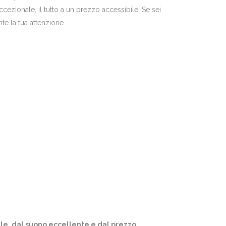
ccezionale, il tutto a un prezzo accessibile. Se sei
te la tua attenzione.
atile, dal suono eccellente e dal prezzo