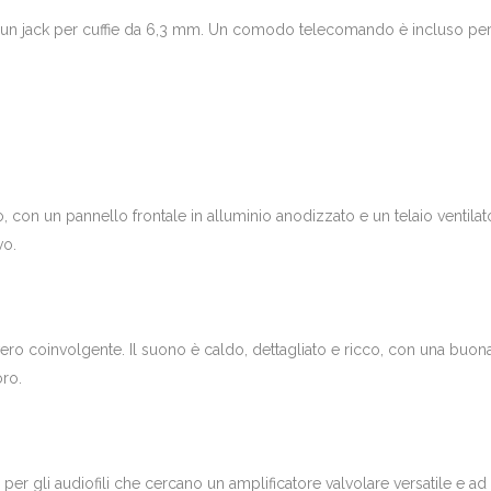
i un jack per cuffie da 6,3 mm. Un comodo telecomando è incluso per 
 con un pannello frontale in alluminio anodizzato e un telaio ventilato
vo.
vero coinvolgente. Il suono è caldo, dettagliato e ricco, con una buo
oro.
er gli audiofili che cercano un amplificatore valvolare versatile e ad