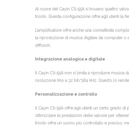
Al cuore del Cayin CS-55A si trovano quattro valvol
triodo. Questa configurazione offre agli utenti la fl
L’amplificatore offre anche una connettività compl
la riproduzione di musica digitale da computer o a
diffusori.
Integrazione analogica e digitale
Il Cayin CS-55A non si limita a riprodurre musica d
risoluzione fino a 32 bit/384 kHz. Questo lo rende u
Personalizzazione e controllo
Il Cayin CS-55A offre agli utenti un certo grado di
ottimizzare le prestazioni delle valvole per ottenere
triodo offre un suono più controllato e preciso, me