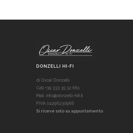
DONZELLI HI-FI
di Oscar Donzelli
Cell +39 333 35 32 661
Mail: info@donzelli-hifi.it
P.IVA 04296230966
Si riceve solo su appuntamento