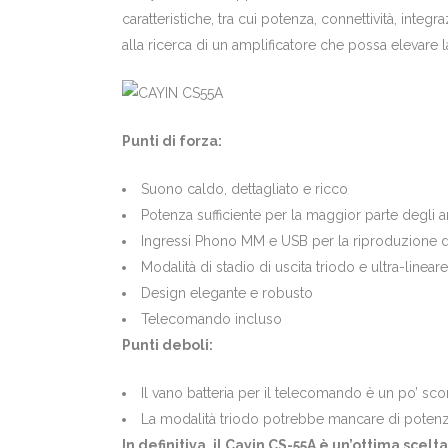
caratteristiche, tra cui potenza, connettività, inte
alla ricerca di un amplificatore che possa elevare 
Punti di forza:
Suono caldo, dettagliato e ricco
Potenza sufficiente per la maggior parte degli 
Ingressi Phono MM e USB per la riproduzione di 
Modalità di stadio di uscita triodo e ultra-lineare
Design elegante e robusto
Telecomando incluso
Punti deboli:
Il vano batteria per il telecomando è un po’ 
La modalità triodo potrebbe mancare di potenza
In definitiva, il Cayin CS-55A è un’ottima scel