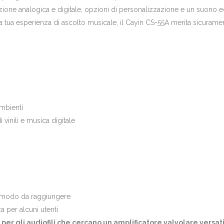
grazione analogica e digitale, opzioni di personalizzazione e un suono e
la tua esperienza di ascolto musicale, il Cayin CS-55A merita sicuramen
ambienti
vinili e musica digitale
scomodo da raggiungere
 per alcuni utenti
ta per gli audiofili che cercano un amplificatore valvolare vers