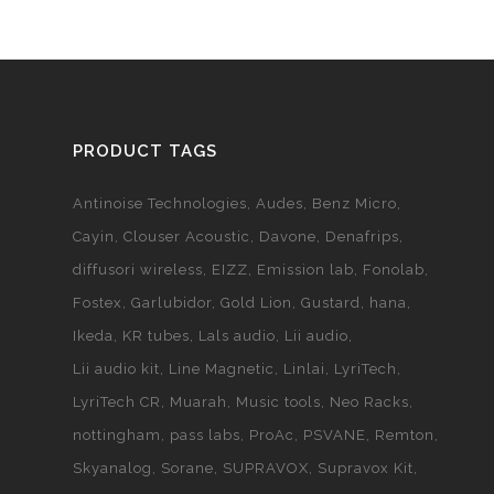
PRODUCT TAGS
Antinoise Technologies
Audes
Benz Micro
Cayin
Clouser Acoustic
Davone
Denafrips
diffusori wireless
EIZZ
Emission lab
Fonolab
Fostex
Garlubidor
Gold Lion
Gustard
hana
Ikeda
KR tubes
Lals audio
Lii audio
Lii audio kit
Line Magnetic
Linlai
LyriTech
LyriTech CR
Muarah
Music tools
Neo Racks
nottingham
pass labs
ProAc
PSVANE
Remton
Skyanalog
Sorane
SUPRAVOX
Supravox Kit