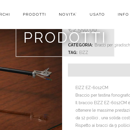
RCHI
PRODOTTI
NOVITA’
USATO
INFO
EIZZ MOD EZ-6012CM
€
2,550.00
PRODOTTI
CATEGORIA:
Bracci per giradisch
TAG:
EIZZ
EIZZ EZ-6012CM
Braccio per testina fonografic
Il braccio EIZZ EZ-6012CM è 
ottenere le massime prestazi
da 12 pollici , una solida cos
Rispetto ai bracci da 9 pollic