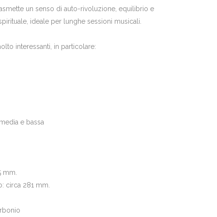
asmette un senso di auto-rivoluzione, equilibrio e
pirituale, ideale per lunghe sessioni musicali.
to interessanti, in particolare:
 media e bassa
95 mm.
o: circa 281 mm.
arbonio