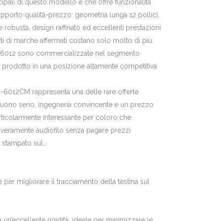
cipali di questo modello è che offre funzionalità
rapporto qualità-prezzo: geometria lunga 12 pollici,
robusta, design raffinato ed eccellenti prestazioni
i di marche affermati costano solo molto di più.
 EZ-6012 sono commercializzate nel segmento
 prodotto in una posizione altamente competitiva
Z-6012CM rappresenta una delle rare offerte
 suono serio, ingegneria convincente e un prezzo
articolarmente interessante per coloro che
 veramente audiofilo senza pagare prezzi
 stampato sul…
per migliorare il tracciamento della testina sul
 un’eccellente rigidità, ideale per minimizzare le