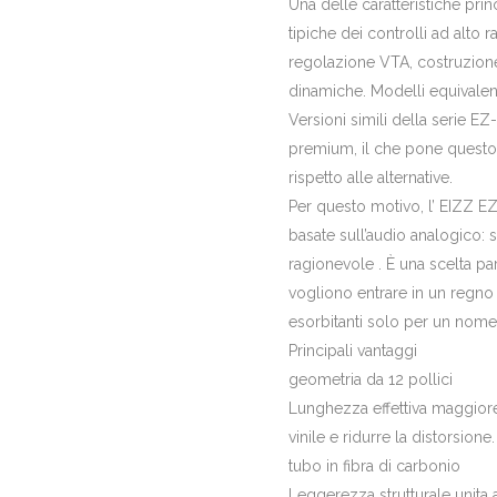
Una delle caratteristiche prin
tipiche dei controlli ad alto 
regolazione VTA, costruzione 
dinamiche. Modelli equivalent
Versioni simili della serie
premium, il che pone questo
rispetto alle alternative.
Per questo motivo, l’ EIZZ E
basate sull’audio analogico:
ragionevole . È una scelta p
vogliono entrare in un regno
esorbitanti solo per un nome
Principali vantaggi
geometria da 12 pollici
Lunghezza effettiva maggiore 
vinile e ridurre la distorsione.
tubo in fibra di carbonio
Leggerezza strutturale unita a