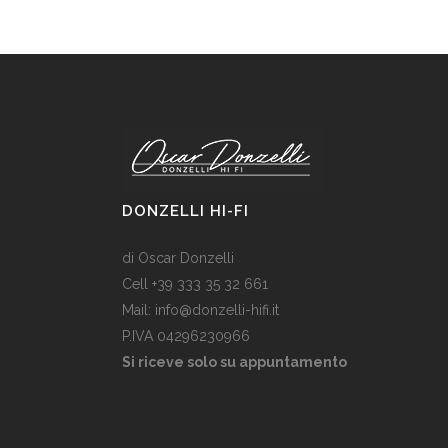
DONZELLI HI-FI
di Oscar Donzelli
Cell +39 333 35 32 661
Mail: info@donzelli-hifi.it
P.IVA 04296230966
Si riceve solo su appuntamento