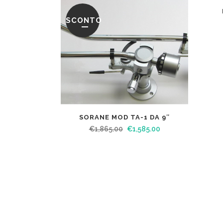
SCONTO
SORANE MOD TA-1 DA 9″
€
1,865.00
€
1,585.00