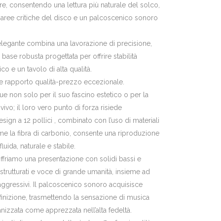
re, consentendo una lettura più naturale del solco,
 aree critiche del disco e un palcoscenico sonoro
legante combina una lavorazione di precisione,
 base robusta progettata per offrire stabilità
o e un tavolo di alta qualità.
e rapporto qualità-prezzo eccezionale.
e non solo per il suo fascino estetico o per la
vivo; il loro vero punto di forza risiede
design a 12 pollici , combinato con l’uso di materiali
me la fibra di carbonio, consente una riproduzione
ida, naturale e stabile.
offriamo una presentazione con solidi bassi e
 strutturati e voce di grande umanità, insieme ad
 aggressivi. Il palcoscenico sonoro acquisisce
inizione, trasmettendo la sensazione di musica
anizzata come apprezzata nell’alta fedeltà.