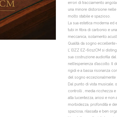
errori di tracciamento angola
una minore distorsione nelle
molto stabile e spazioso.
La sua estetica moderna ed e
tubi in fibra di carbonio e una
meccanica, isolamento acustic
Qualità da sogno eccellente 
L’ EIZZ EZ-6012CM si distingu
sua costruzione audiofila dal 
nell’esperienza d’ascolto. Il 
rigidi e a bassa risonanza co
del sogno eccezionalmente flu
Dal punto di vista musicale, 
controlli , media ricchezza e
alta lucentezza, ariosi e non
morbidezza, profondità e def
spaziosa, rilassata e ben org