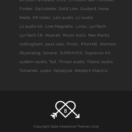
Fostex
Garlubidor
Gold Lion
Gustard
hana
Ikeda
KR tubes
Lals audio
Lii audio
Lii audio kit
Line Magnetic
Linlai
LyriTech
LyriTech CR
Muarah
Music tools
Neo Racks
nottingham
pass labs
ProAc
PSVANE
Remton
Skyanalog
Sorane
SUPRAVOX
Supravox Kit
system-audio
Tad
Thivan audio
Titanic audio
Tomanek
usato
Velodyne
Western Electric
Copyright Qode Interactive Themes 2015