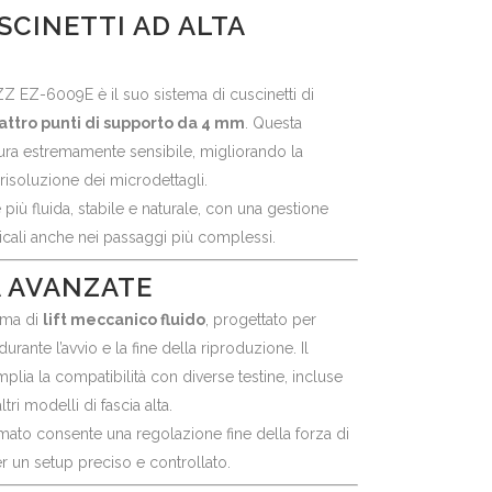
SCINETTI AD ALTA
IZZ EZ-6009E è il suo sistema di cuscinetti di
attro punti di supporto da 4 mm
. Questa
tura estremamente sensibile, migliorando la
 risoluzione dei microdettagli.
e più fluida, stabile e naturale, con una gestione
cali anche nei passaggi più complessi.
 AVANZATE
tema di
lift meccanico fluido
, progettato per
durante l’avvio e la fine della riproduzione. Il
plia la compatibilità con diverse testine, incluse
tri modelli di fascia alta.
omato consente una regolazione fine della forza di
er un setup preciso e controllato.