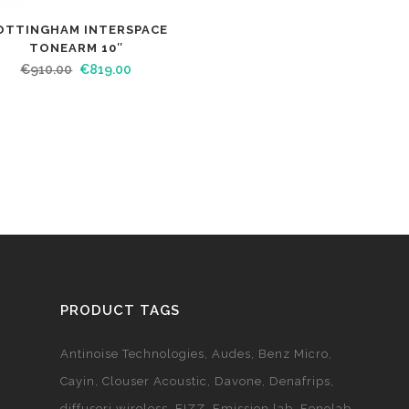
OTTINGHAM INTERSPACE
TONEARM 10″
€
910.00
€
819.00
PRODUCT TAGS
Antinoise Technologies
Audes
Benz Micro
Cayin
Clouser Acoustic
Davone
Denafrips
diffusori wireless
EIZZ
Emission lab
Fonolab