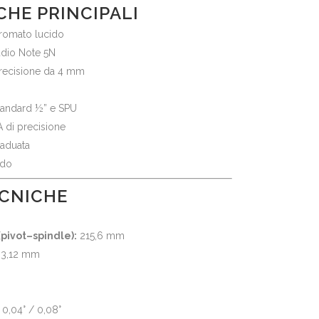
CHE PRINCIPALI
cromato lucido
udio Note 5N
 precisione da 4 mm
tandard ½” e SPU
 di precisione
aduata
ido
ECNICHE
pivot–spindle):
215,6 mm
3,12 mm
0,04° / 0,08°