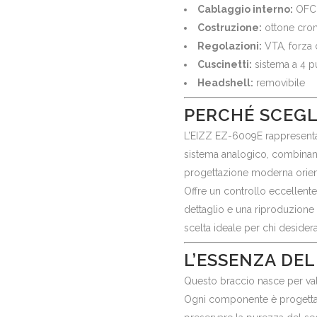
Cablaggio interno:
OFC 
Costruzione:
ottone cro
Regolazioni:
VTA, forza d
Cuscinetti:
sistema a 4 p
Headshell:
removibile
PERCHÉ SCEGLI
L’EIZZ EZ-6009E rappresenta 
sistema analogico, combinando
progettazione moderna orient
Offre un controllo eccellent
dettaglio e una riproduzione
scelta ideale per chi desidera
L’ESSENZA DE
Questo braccio nasce per valo
Ogni componente è progettat