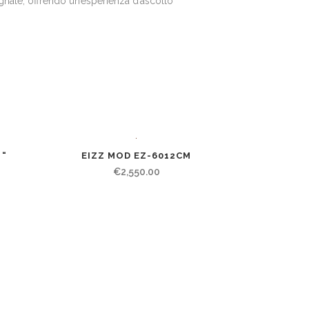
gnale, offrendo un’esperienza d’ascolto
 “
EIZZ MOD EZ-6012CM
€
2,550.00