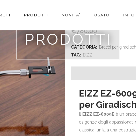
RCHI
PRODOTTI
NOVITA’
USATO
INFO
EIZZ MOD EZ-6009E – B
€
780.00
PRODOTTI
CATEGORIA:
Bracci per giradisch
TAG:
EIZZ
EIZZ EZ-6009
per Giradisc
Il
EIZZ EZ-6009E
è un bracci
esigenze degli appassionati d
classica, unita a una costruzio