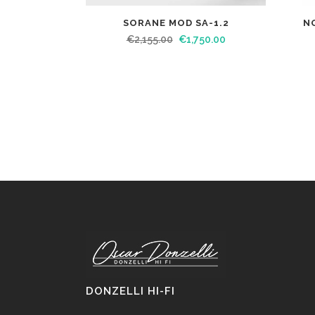
SORANE MOD SA-1.2
N
€
2,155.00
€
1,750.00
DONZELLI HI-FI