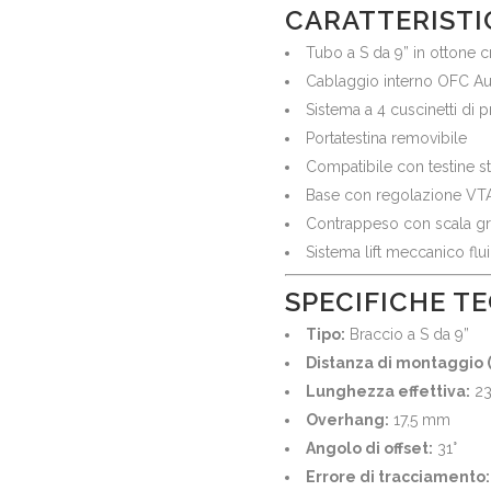
CARATTERISTI
Tubo a S da 9” in ottone 
Cablaggio interno OFC A
Sistema a 4 cuscinetti di
Portatestina removibile
Compatibile con testine s
Base con regolazione VTA
Contrappeso con scala gr
Sistema lift meccanico flu
SPECIFICHE T
Tipo:
Braccio a S da 9”
Distanza di montaggio (
Lunghezza effettiva:
23
Overhang:
17,5 mm
Angolo di offset:
31°
Errore di tracciamento: