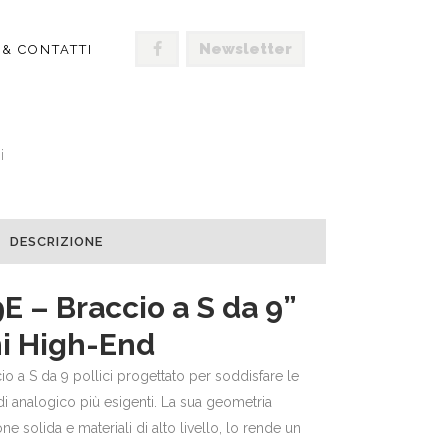
Newsletter
 & CONTATTI
RACCIO A S DA 9”
i
DESCRIZIONE
E – Braccio a S da 9”
hi High-End
o a S da 9 pollici progettato per soddisfare le
i analogico più esigenti. La sua geometria
ne solida e materiali di alto livello, lo rende un