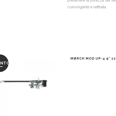
preservare la purezza del se
coinvolgente e raffinata.
MØRCH MOD UP-4 9″ 12
ONTO