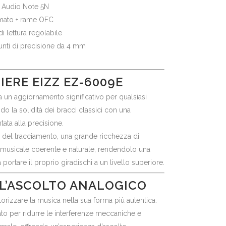
Audio Note 5N
mato + rame OFC
i lettura regolabile
unti di precisione da 4 mm
ERE EIZZ EZ-6009E
un aggiornamento significativo per qualsiasi
 la solidità dei bracci classici con una
ata alla precisione.
e del tracciamento, una grande ricchezza di
 musicale coerente e naturale, rendendolo una
 portare il proprio giradischi a un livello superiore.
LL’ASCOLTO ANALOGICO
rizzare la musica nella sua forma più autentica.
o per ridurre le interferenze meccaniche e