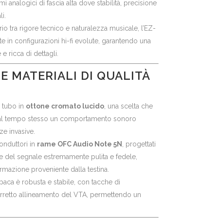
 analogici di fascia alta dove stabilità, precisione
i.
rio tra rigore tecnico e naturalezza musicale, l’EZ-
e in configurazioni hi-fi evolute, garantendo una
e e ricca di dettagli.
E MATERIALI DI QUALITÀ
n tubo in
ottone cromato lucido
, una scelta che
e e al tempo stesso un comportamento sonoro
ze invasive.
conduttori in
rame OFC Audio Note 5N
, progettati
ne del segnale estremamente pulita e fedele,
mazione proveniente dalla testina.
aca è robusta e stabile, con tacche di
orretto allineamento del VTA, permettendo un