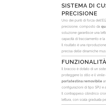
SISTEMA DI CU
PRECISIONE
Uno dei punti di forza dell’E
precisione, composto da
qu
soluzione garantisce una let
capacità di tracciamento e la
Il risultato è una riproduzion
precisa delle dinamiche musi
FUNZIONALITÀ
Il braccio è dotato di un sis
proteggere lo stilo e il vinile 
portatestina removibile
am
configurazioni di tipo SPU e al
Il contrappeso cilindrico cr
lettura, con scala graduata p