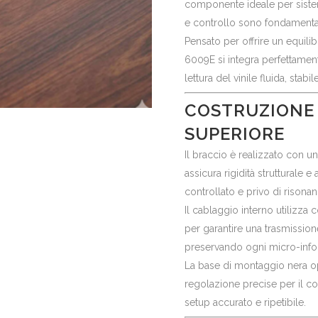
componente ideale per sistemi
e controllo sono fondamental
Pensato per offrire un equilib
6009E si integra perfettament
lettura del vinile fluida, stabil
COSTRUZIONE 
SUPERIORE
Il braccio è realizzato con u
assicura rigidità struttural
controllato e privo di risonan
Il cablaggio interno utilizza 
per garantire una trasmissio
preservando ogni micro-infor
La base di montaggio nera op
regolazione precise per il c
setup accurato e ripetibile.