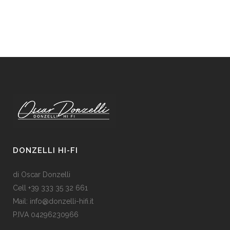
DONZELLI HI-FI
di Oscar Donzelli
Cell +39 333 35 32 661
Mail: info@donzelli-hifi.it
P.IVA 04296230966