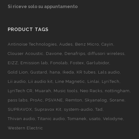
Si riceve solo su appuntamento
PRODUCT TAGS
Antinoise Technologies
Audes
Benz Micro
Cayin
Clouser Acoustic
Davone
Denafrips
diffusori wireless
EIZZ
Emission lab
Fonolab
Fostex
Garlubidor
Gold Lion
Gustard
hana
Ikeda
KR tubes
Lals audio
Lii audio
Lii audio kit
Line Magnetic
Linlai
LyriTech
LyriTech CR
Muarah
Music tools
Neo Racks
nottingham
pass labs
ProAc
PSVANE
Remton
Skyanalog
Sorane
SUPRAVOX
Supravox Kit
system-audio
Tad
Thivan audio
Titanic audio
Tomanek
usato
Velodyne
Western Electric