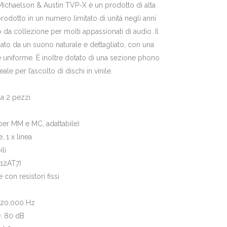
 Michaelson & Austin TVP-X è un prodotto di alta
prodotto in un numero limitato di unità negli anni
 da collezione per molti appassionati di audio. Il
zato da un suono naturale e dettagliato, con una
e uniforme. È inoltre dotato di una sezione phono
ale per l’ascolto di dischi in vinile.
 a 2 pezzi
per MM e MC, adattabile)
, 1 x linea
li
 12AT7)
on resistori fissi
0-20.000 Hz
: 80 dB