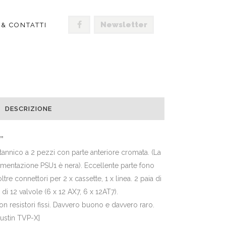
Newsletter
 & CONTATTI
 TVP-X”
DESCRIZIONE
”
itannico a 2 pezzi con parte anteriore cromata. (La
alimentazione PSU1 è nera). Eccellente parte fono
tre connettori per 2 x cassette, 1 x linea. 2 paia di
di 12 valvole (6 x 12 AX7, 6 x 12AT7).
 resistori fissi. Davvero buono e davvero raro.
ustin TVP-X]