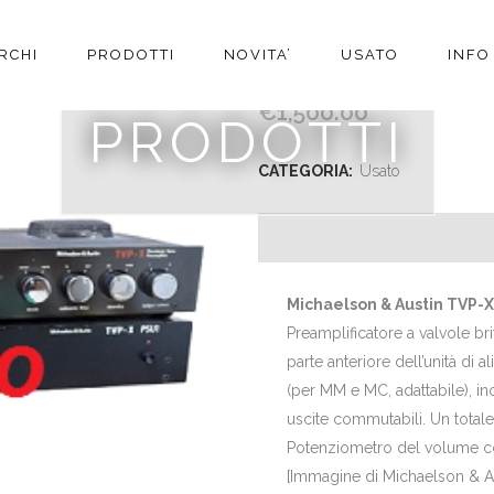
RCHI
PRODOTTI
NOVITA’
USATO
INFO
MICHAELSON & AUSTIN
€
1,500.00
PRODOTTI
CATEGORIA:
Usato
Michaelson & Austin TVP-X
Preamplificatore a valvole br
parte anteriore dell’unità di 
(per MM e MC, adattabile), inol
uscite commutabili. Un totale 
Potenziometro del volume con
[Immagine di Michaelson & A