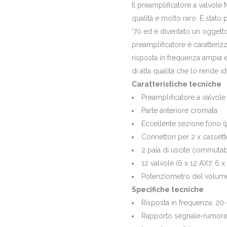
Il preamplificatore a valvole
qualità e molto raro. È stato 
’70 ed è diventato un oggetto
preamplificatore è caratteriz
risposta in frequenza ampia 
di alta qualità che lo rende ide
Caratteristiche tecniche
Preamplificatore a valvole
Parte anteriore cromata
Eccellente sezione fono (
Connettori per 2 x cassette
2 paia di uscite commutabi
12 valvole (6 x 12 AX7, 6 x
Potenziometro del volume c
Specifiche tecniche
Risposta in frequenza: 2
Rapporto segnale-rumore