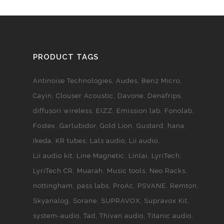
PRODUCT TAGS
Antinoise Technologies
Audes
Benz Micro
Cayin
Clouser Acoustic
Davone
Denafrips
diffusori wireless
EIZZ
Emission lab
Fonolab
Fostex
Garlubidor
Gold Lion
Gustard
hana
Ikeda
KR tubes
Lals audio
Lii audio
Lii audio kit
Line Magnetic
Linlai
LyriTech
LyriTech CR
Muarah
Music tools
Neo Racks
nottingham
pass labs
ProAc
PSVANE
Remton
Skyanalog
Sorane
SUPRAVOX
Supravox Kit
system-audio
Tad
Thivan audio
Titanic audio