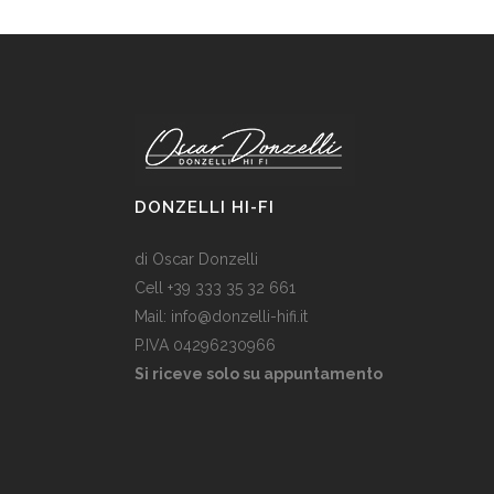
DONZELLI HI-FI
di Oscar Donzelli
Cell +39 333 35 32 661
Mail: info@donzelli-hifi.it
P.IVA 04296230966
Si riceve solo su appuntamento