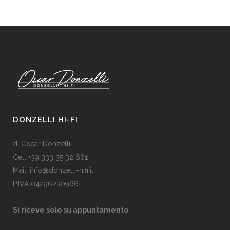
DONZELLI HI-FI
di Oscar Donzelli
Cell +39 333 35 32 661
Mail: info@donzelli-hifi.it
P.IVA 04296230966
Si riceve solo su appuntamento