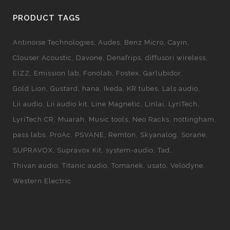
PRODUCT TAGS
Antinoise Technologies
Audes
Benz Micro
Cayin
Clouser Acoustic
Davone
Denafrips
diffusori wireless
EIZZ
Emission lab
Fonolab
Fostex
Garlubidor
Gold Lion
Gustard
hana
Ikeda
KR tubes
Lals audio
Lii audio
Lii audio kit
Line Magnetic
Linlai
LyriTech
LyriTech CR
Muarah
Music tools
Neo Racks
nottingham
pass labs
ProAc
PSVANE
Remton
Skyanalog
Sorane
SUPRAVOX
Supravox Kit
system-audio
Tad
Thivan audio
Titanic audio
Tomanek
usato
Velodyne
Western Electric