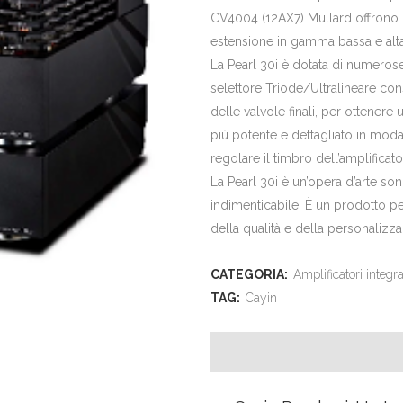
CV4004 (12AX7) Mullard offrono 
estensione in gamma bassa e alta
La Pearl 30i è dotata di numerose f
selettore Triode/Ultralineare co
delle valvole finali, per ottener
più potente e dettagliato in modal
regolare il timbro dell’amplificat
La Pearl 30i è un’opera d’arte so
indimenticabile. È un prodotto pe
della qualità e della personalizz
CATEGORIA:
Amplificatori integra
TAG:
Cayin