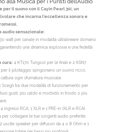
no alla Musica per i Puristi dell’Audio
 per il suono con il Cayin Pearl 30i, un
alvolare che incarna l’eccellenza sonora e
promessi.
a audio sensazionale:
0 watt per canale in modalità ultralineare domano
i, garantendo una dinamica esplosiva e una fedeltà
 cura:
4 KT170 Tungsol per le finali e 2 6SN7
er il pilotaggio sprigionano un suono ricco,
 cattura ogni sfumatura musicale.
:
Scegli tra due modalità di funzionamento per
uoi gusti: più caldo e morbido in triodo o più
eare.
4 ingressi RCA, 1 XLR e 1 PRE-in (XLR e RCA)
à per collegare le tue sorgenti audio preferite.
2 uscite speaker per diffusori da 4 o 8 Ohm e 1
rsione totale nei bassi più profondi.