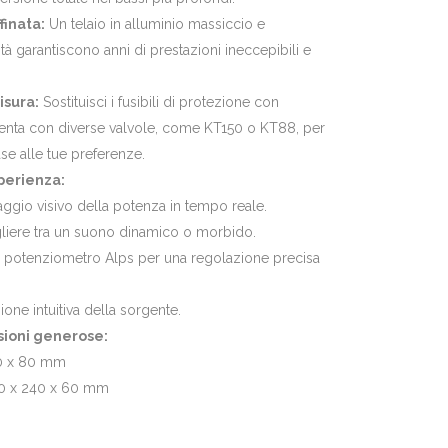
finata:
Un telaio in alluminio massiccio e
tà garantiscono anni di prestazioni ineccepibili e
isura:
Sostituisci i fusibili di protezione con
menta con diverse valvole, come KT150 o KT88, per
ase alle tue preferenze.
perienza:
gio visivo della potenza in tempo reale.
liere tra un suono dinamico o morbido.
 potenziometro Alps per una regolazione precisa
one intuitiva della sorgente.
ioni generose:
40 x 80 mm
380 x 240 x 60 mm