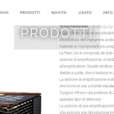
RCHI
PRODOTTI
NOVITA’
USATO
INFO
CAYIN PEARL 30I 30° A
€
19,500.00
€
16,575
PRODOTTI
IlCayin Pearl 30i è un amplificat
l’eccellenza dell’ingegneria audio
materiali e i componenti più pregi
La Pearl 30i è composta da due uni
sezione di amplificazione, e l’uni
all’amplificatore. Questa struttur
stabile e pulita, che si traduce in
La sezione di amplificazione è al
che fornisce una corrente elevata 
Tungsol offrono una potenza di 2
qualsiasi tipo di diffusore.
La sezione di pre-amplificazione 
che assicura una riproduzione pr