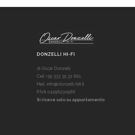
DONZELLI HI-FI
di Oscar Donzelli
Cell +39 333 35 32 661
Mail: info@donzelli-hifi.it
P.IVA 04296230966
Si riceve solo su appuntamento