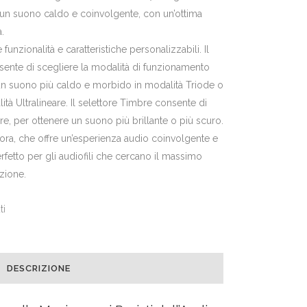
un suono caldo e coinvolgente, con un’ottima
.
unzionalità e caratteristiche personalizzabili. Il
nsente di scegliere la modalità di funzionamento
e un suono più caldo e morbido in modalità Triode o
ità Ultralineare. Il selettore Timbre consente di
ore, per ottenere un suono più brillante o più scuro.
nora, che offre un’esperienza audio coinvolgente e
rfetto per gli audiofili che cercano il massimo
azione.
ti
DESCRIZIONE