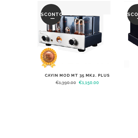
SCONTO
SC
CAYIN MOD MT 35 MK2. PLUS
€
1,390.00
€
1,150.00