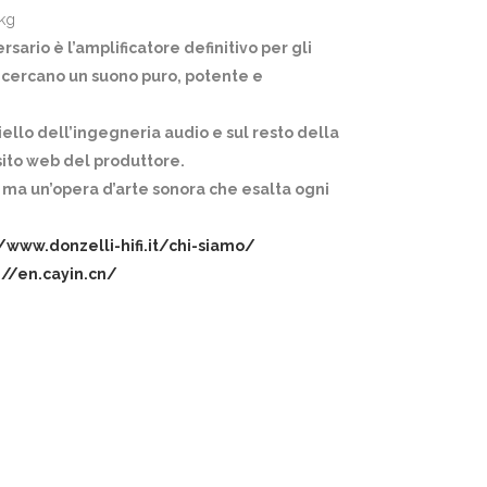
 kg
ersario è l’amplificatore definitivo per gli
 ricercano un suono puro, potente e
iello dell’ingegneria audio e sul resto della
sito web del produttore.
 ma un’opera d’arte sonora che esalta ogni
//www.donzelli-hifi.it/chi-siamo/
://en.cayin.cn/