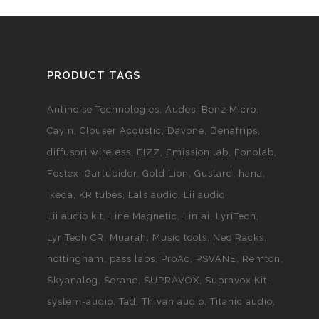
PRODUCT TAGS
Antinoise Technologies
Audes
Benz Micro
Cayin
Clouser Acoustic
Davone
Denafrips
diffusori wireless
EIZZ
Emission lab
Fonolab
Fostex
Garlubidor
Gold Lion
Gustard
hana
Ikeda
KR tubes
Lals audio
Lii audio
Lii audio kit
Line Magnetic
Linlai
LyriTech
LyriTech CR
Muarah
Music tools
Neo Racks
nottingham
pass labs
ProAc
PSVANE
Remton
Skyanalog
Sorane
SUPRAVOX
Supravox Kit
system-audio
Tad
Thivan audio
Titanic audio