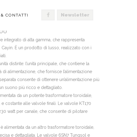
Newsletter
 & CONTATTI
NNIVERSARIO
.00
ore integrato di alta gamma, che rappresenta
 Cayin. È un prodotto di lusso, realizzato con i
ati.
tà distinte: l’unità principale, che contiene la
tà di alimentazione, che fornisce l’alimentazione
a separata consente di ottenere un’alimentazione più
 un suono più ricco e dettagliato.
imentata da un potente trasformatore toroidale,
e costante alle valvole finali. Le valvole KT170
30 watt per canale, che consente di pilotare
è alimentata da un altro trasformatore toroidale,
ecisa e dettagliata. Le valvole 6SN7 Tungsol e