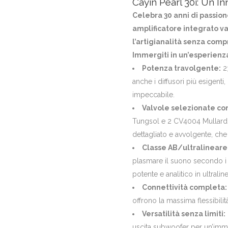
Cayin Pearl 30i: Un In
Celebra 30 anni di passione
amplificatore integrato v
l’artigianalità senza com
Immergiti in un’esperienz
Potenza travolgente:
23
anche i diffusori più esigent
impeccabile.
Valvole selezionate con
Tungsol e 2 CV4004 Mullard p
dettagliato e avvolgente, che
Classe AB/ultralineare
plasmare il suono secondo i t
potente e analitico in ultralin
Connettività completa:
offrono la massima flessibilit
Versatilità senza limiti:
uscita subwoofer per un’imme