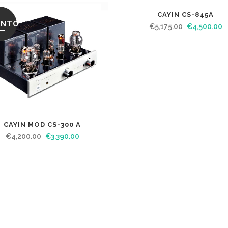
CAYIN CS-845A
ONTO
SCONTO
€
5,175.00
€
4,500.00
CAYIN MOD CS-300 A
€
4,200.00
€
3,390.00