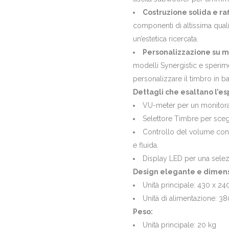
Costruzione solida e raf
componenti di altissima quali
un’estetica ricercata.
Personalizzazione su m
modelli Synergistic e speri
personalizzare il timbro in b
Dettagli che esaltano l’es
VU-meter per un monitorag
Selettore Timbre per sceg
Controllo del volume con
e fluida.
Display LED per una selezi
Design elegante e dimens
Unità principale: 430 x 2
Unità di alimentazione: 
Peso:
Unità principale: 20 kg