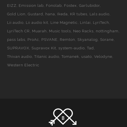
EIZZ
Emission lab
Fonolab
Fostex
Garlubidor
Gold Lion
Gustard
hana
Ikeda
KR tubes
Lals audio
Lii audio
Lii audio kit
Line Magnetic
Linlai
LyriTech
LyriTech CR
Muarah
Music tools
Neo Racks
nottingham
pass labs
ProAc
PSVANE
Remton
Skyanalog
Sorane
SUPRAVOX
Supravox Kit
system-audio
Tad
Thivan audio
Titanic audio
Tomanek
usato
Velodyne
Western Electric