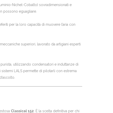
luminio-Nichel-Cobalto) sovradimensionati e
 non possono eguagliare.
eriti per la loro capacità di muovere l’aria con
 meccaniche superiori, lavorato da artigiani esperti
a purista, utilizzando condensatori e induttanze di
ei sistemi LALS permette di pilotarli con estrema
d’ascolto.
estosa
Classical 152
. È la scelta definitiva per chi