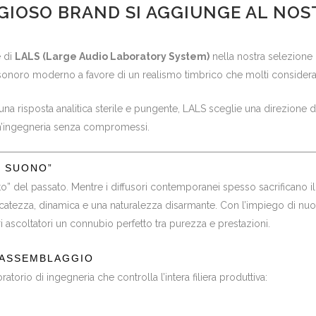
IOSO BRAND SI AGGIUNGE AL NOS
e di
LALS (Large Audio Laboratory System)
nella nostra selezione 
o sonoro moderno a favore di un realismo timbrico che molti consider
 una risposta analitica sterile e pungente, LALS sceglie una direzione
un’ingegneria senza compromessi.
L SUONO”
” del passato. Mentre i diffusori contemporanei spesso sacrificano il 
icatezza, dinamica e una naturalezza disarmante. Con l’impiego di nuov
i ascoltatori un connubio perfetto tra purezza e prestazioni.
’ASSEMBLAGGIO
rio di ingegneria che controlla l’intera filiera produttiva: