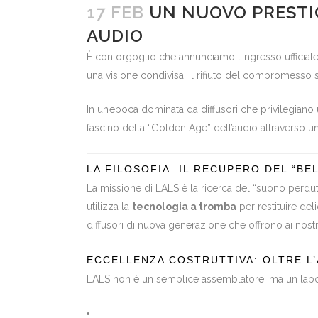
17 FEB
UN NUOVO PRESTIG
AUDIO
È con orgoglio che annunciamo l’ingresso ufficial
una visione condivisa: il rifiuto del compromess
In un’epoca dominata da diffusori che privilegiano
fascino della “Golden Age” dell’audio attraverso 
LA FILOSOFIA: IL RECUPERO DEL “BE
La missione di LALS è la ricerca del “suono perduto
utilizza la
tecnologia a tromba
per restituire del
diffusori di nuova generazione che offrono ai nostr
ECCELLENZA COSTRUTTIVA: OLTRE L
LALS non è un semplice assemblatore, ma un laborato