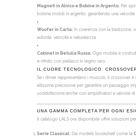
Magneti in Alnico e Bobine in Argento:
Per spin
bobine mobili in argento, garantendo una velocità t
Woofer in Carta:
In coerenza con la tradizione, ve
autorità, velocità e naturalezza.
Cabinet in Betulla Russa:
Ogni mobile è costrui
e rifinito con piallacci in legno raro.
IL CUORE TECNOLOGICO: CROSSOVER
Se i driver rappresentano i muscoli, il crossover è 
altissima precisione per garantire un passaggio impe
soddisfazione anche con amplificatori a valvole di
UNA GAMMA COMPLETA PER OGNI ES
Il catalogo LALS ora disponibile offre soluzioni 
Serie Classical:
Dai modelli bookshelf come la
C