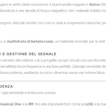
gersi ai vertici della risoluzione, il brand adotta magneti in
Alnico
(Al
ransitoria e una densità di flusso magnetico che i materiali sintetici
ngono utilizzati woofer con coni in carta e sospensioni classiche, pref
to in
multistrato di betulla russa
, un materiale rinomato per le doti
 E GESTIONE DEL SEGNALE
il cervello del sistema. LALS progetta i propri circuiti con una filosofi
rcettibile tra le frequenze e una fase perfetta. L’elevata sensibilità d
 bassa potenza, esaltando la micro-dinamica senza mai indurre fatica 
IGENZA
per ogni ambiente e ambizione sonora:
lassical One
e la
8M
, fino alle imponenti torri come la
12SE
e la ma