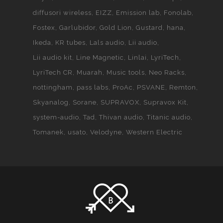
diffusori wireless
EIZZ
Emission lab
Fonolab
Fostex
Garlubidor
Gold Lion
Gustard
hana
Ikeda
KR tubes
Lals audio
Lii audio
Lii audio kit
Line Magnetic
Linlai
LyriTech
LyriTech CR
Muarah
Music tools
Neo Racks
nottingham
pass labs
ProAc
PSVANE
Remton
Skyanalog
Sorane
SUPRAVOX
Supravox Kit
system-audio
Tad
Thivan audio
Titanic audio
Tomanek
usato
Velodyne
Western Electric