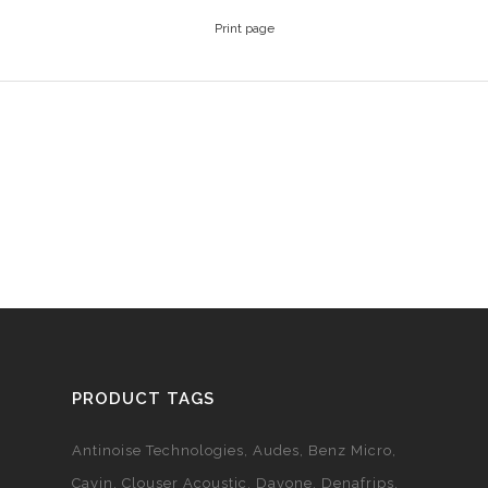
Print page
PRODUCT TAGS
Antinoise Technologies
Audes
Benz Micro
Cayin
Clouser Acoustic
Davone
Denafrips