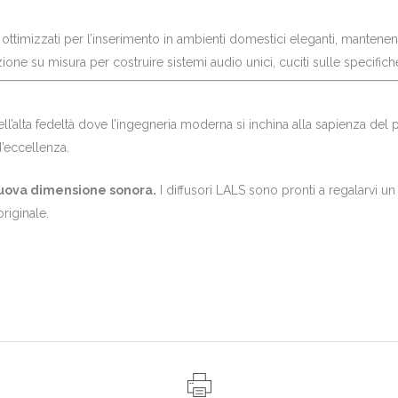
ottimizzati per l’inserimento in ambienti domestici eleganti, mantenen
one su misura per costruire sistemi audio unici, cuciti sulle specifich
ll’alta fedeltà dove l’ingegneria moderna si inchina alla sapienza del
d’eccellenza.
 nuova dimensione sonora.
I diffusori LALS sono pronti a regalarvi 
originale.