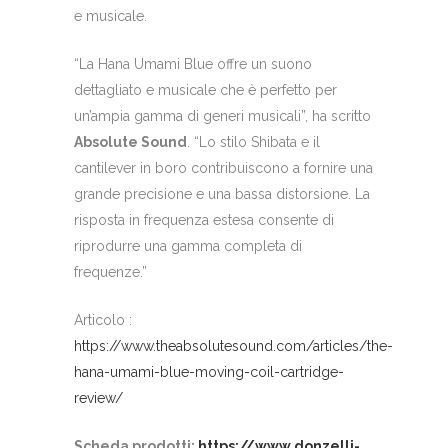
e musicale.
“La Hana Umami Blue offre un suono
dettagliato e musicale che è perfetto per
un’ampia gamma di generi musicali”, ha scritto
Absolute Sound
. “Lo stilo Shibata e il
cantilever in boro contribuiscono a fornire una
grande precisione e una bassa distorsione. La
risposta in frequenza estesa consente di
riprodurre una gamma completa di
frequenze.”
Articolo :
https://www.theabsolutesound.com/articles/the-
hana-umami-blue-moving-coil-cartridge-
review/
Scheda prodotti:
https://www.donzelli-