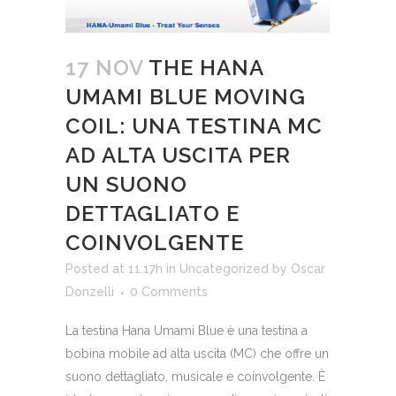
17 NOV
THE HANA
UMAMI BLUE MOVING
COIL: UNA TESTINA MC
AD ALTA USCITA PER
UN SUONO
DETTAGLIATO E
COINVOLGENTE
Posted at 11:17h
in
Uncategorized
by
Oscar
Donzelli
0 Comments
La testina Hana Umami Blue è una testina a
bobina mobile ad alta uscita (MC) che offre un
suono dettagliato, musicale e coinvolgente. È