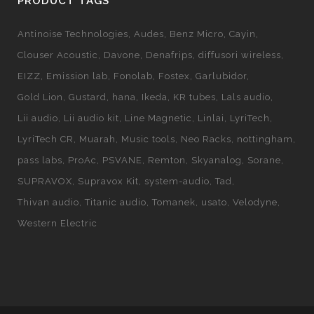
PRODUCT TAGS
Antinoise Technologies
Audes
Benz Micro
Cayin
Clouser Acoustic
Davone
Denafrips
diffusori wireless
EIZZ
Emission lab
Fonolab
Fostex
Garlubidor
Gold Lion
Gustard
hana
Ikeda
KR tubes
Lals audio
Lii audio
Lii audio kit
Line Magnetic
Linlai
LyriTech
LyriTech CR
Muarah
Music tools
Neo Racks
nottingham
pass labs
ProAc
PSVANE
Remton
Skyanalog
Sorane
SUPRAVOX
Supravox Kit
system-audio
Tad
Thivan audio
Titanic audio
Tomanek
usato
Velodyne
Western Electric