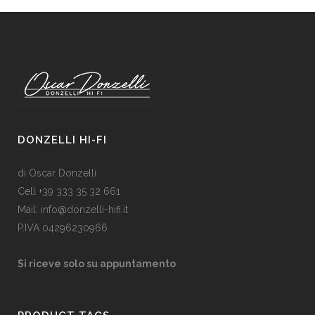
DONZELLI HI-FI
di Oscar Donzelli
Cell +39 333 35 32 661
Mail: info@donzelli-hifi.it
P.IVA 04296230966
Si riceve solo su appuntamento