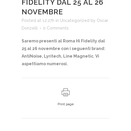
FIDELITY DAL 25 AL 26
NOVEMBRE
Posted at 12:27h
in
Uncategorized
by
Oscar
Donzelli
0 Comments
Saremo presenti al Roma Hi Fidelity dal
25 al 26 novembre con i seguenti brand:
AntiNoise, Lyritech, Line Magnetic. Vi
aspettiamo numerosi.
Print page