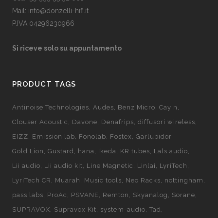
Mail: info@donzelli-hifi.it
P.IVA 04296230966
Si riceve solo su appuntamento
PRODUCT TAGS
Antinoise Technologies
Audes
Benz Micro
Cayin
Clouser Acoustic
Davone
Denafrips
diffusori wireless
EIZZ
Emission lab
Fonolab
Fostex
Garlubidor
Gold Lion
Gustard
hana
Ikeda
KR tubes
Lals audio
Lii audio
Lii audio kit
Line Magnetic
Linlai
LyriTech
LyriTech CR
Muarah
Music tools
Neo Racks
nottingham
pass labs
ProAc
PSVANE
Remton
Skyanalog
Sorane
SUPRAVOX
Supravox Kit
system-audio
Tad