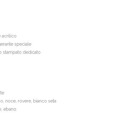
 acrilico
erante speciale
to stampato dedicato
te
io, noce, rovere, bianco seta
o, ebano