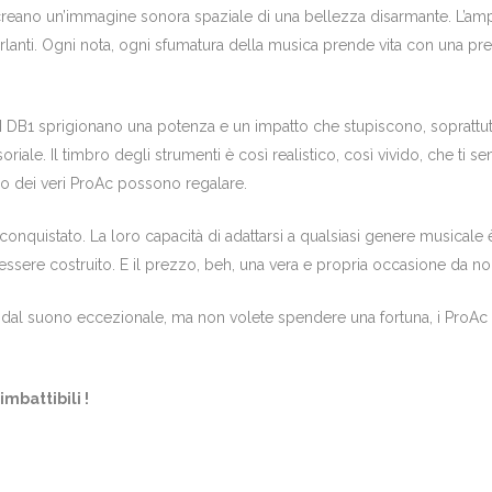
ricreano un’immagine sonora spaziale di una bellezza disarmante. L’amp
rlanti. Ogni nota, ogni sfumatura della musica prende vita con una pre
 DB1 sprigionano una potenza e un impatto che stupiscono, soprattut
iale. Il timbro degli strumenti è così realistico, così vivido, che ti s
olo dei veri ProAc possono regalare.
nquistato. La loro capacità di adattarsi a qualsiasi genere musicale 
ere costruito. E il prezzo, beh, una vera e propria occasione da non 
le e dal suono eccezionale, ma non volete spendere una fortuna, i Pro
mbattibili !