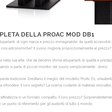
PLETA DELLA PROAC MOD DB1
 altoparlanti, di ogni marca e prezzo immaginabile: da quelli accessibil
e così astronomiche? Il suono migliora proporzionalmente al prezzo?
ria nella sua arte, che da decenni sforna altoparlanti di qualità e pre
quando si parla di piccoli monitor dal suono semplicemente… divino.
questa tradizione. Ereditano il meglio del modello ProAc D1, un’aute
nfondere. Il loro segreto? La ricerca costante di materiali innovati
affinatezza in un formato compatto. Il loro prezzo? Sorprendentemen
un punto di riferimento per gli audiofili di tutto il mondo.