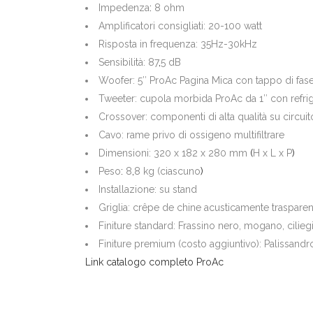
Impedenza
:
8 ohm
Amplificatori consigliati: 20-100 watt
Risposta in frequenza: 35Hz-30kHz
Sensibilità: 87
,
5 dB
Woofer: 5″ ProAc Pagina Mica con tappo di fase
Tweeter: cupola morbida ProAc da 1″ con refrig
Crossover: componenti di alta qualità su circui
Cavo: rame privo di ossigeno multifiltrare
Dimensioni: 320 x 182 x 280 mm
(
H x L x P
)
Peso
:
8
,
8 kg (ciascuno
)
Installazione: su stand
Griglia: crêpe de chine acusticamente trasparen
Finiture standard: Frassino nero, mogano, cilieg
Finiture premium (costo aggiuntivo): Palissandr
Link catalogo completo ProAc