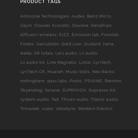
PRODUCT TAGS
Antinoise Technologies
Audes
Benz Micro
Cayin
Clouser Acoustic
Davone
Denafrips
diffusori wireless
EIZZ
Emission lab
Fonolab
Fostex
Garlubidor
Gold Lion
Gustard
hana
Ikeda
KR tubes
Lals audio
Lii audio
Lii audio kit
Line Magnetic
Linlai
LyriTech
LyriTech CR
Muarah
Music tools
Neo Racks
nottingham
pass labs
ProAc
PSVANE
Remton
Skyanalog
Sorane
SUPRAVOX
Supravox Kit
system-audio
Tad
Thivan audio
Titanic audio
Tomanek
usato
Velodyne
Western Electric