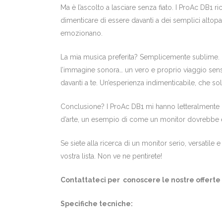
Ma è l’ascolto a lasciare senza fiato. I ProAc DB1 
dimenticare di essere davanti a dei semplici altopa
emozionano.
La mia musica preferita? Semplicemente sublime. I
l’immagine sonora… un vero e proprio viaggio sensor
davanti a te. Un’esperienza indimenticabile, che s
Conclusione? I ProAc DB1 mi hanno letteralmente co
d’arte, un esempio di come un monitor dovrebbe ess
Se siete alla ricerca di un monitor serio, versati
vostra lista. Non ve ne pentirete!
Contattateci per conoscere le nostre offerte i
Specifiche tecniche: