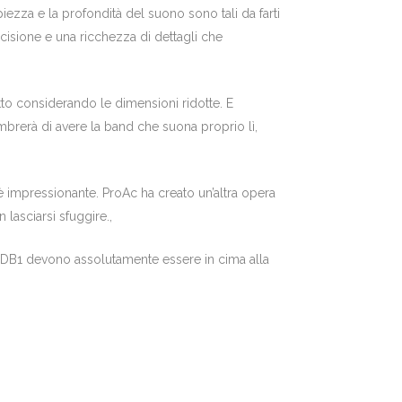
iezza e la profondità del suono sono tali da farti
cisione e una ricchezza di dettagli che
to considerando le dimensioni ridotte. E
embrerà di avere la band che suona proprio lì,
è impressionante. ProAc ha creato un’altra opera
lasciarsi sfuggire.,
Ac DB1 devono assolutamente essere in cima alla