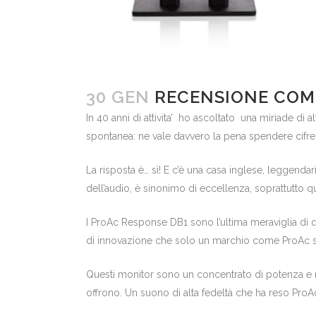
30 GEN
RECENSIONE COM
In 40 anni di attivita’ ho ascoltato una miriade di
spontanea: ne vale davvero la pena spendere cifr
La risposta è… sì! E c’è una casa inglese, leggenda
dell’audio, è sinonimo di eccellenza, soprattutto 
I ProAc Response DB1 sono l’ultima meraviglia di 
di innovazione che solo un marchio come ProAc sa i
Questi monitor sono un concentrato di potenza e r
offrono. Un suono di alta fedeltà che ha reso ProAc 