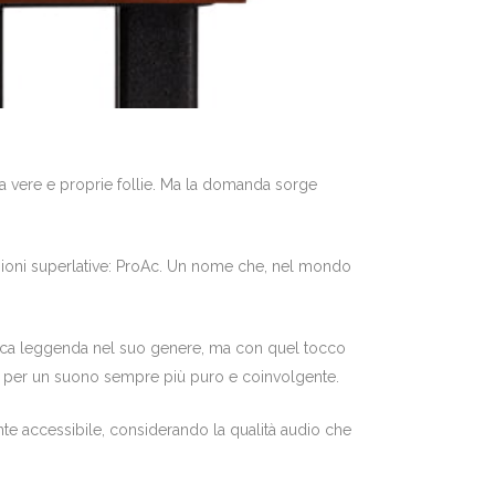
i a vere e proprie follie. Ma la domanda sorge
stazioni superlative: ProAc. Un nome che, nel mondo
ntica leggenda nel suo genere, ma con quel tocco
vi, per un suono sempre più puro e coinvolgente.
te accessibile, considerando la qualità audio che