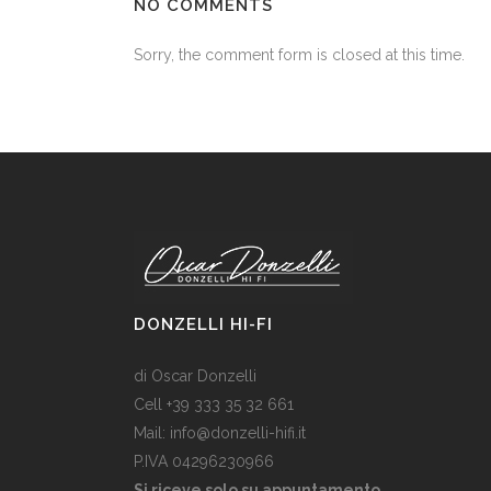
NO COMMENTS
Sorry, the comment form is closed at this time.
DONZELLI HI-FI
di Oscar Donzelli
Cell +39 333 35 32 661
Mail: info@donzelli-hifi.it
P.IVA 04296230966
Si riceve solo su appuntamento