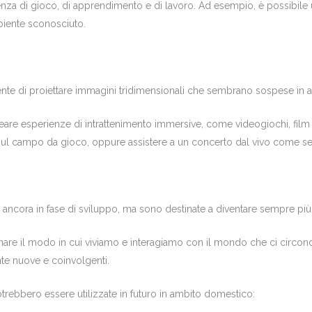
ienza di gioco, di apprendimento e di lavoro. Ad esempio, è possibile 
biente sconosciuto.
nte di proiettare immagini tridimensionali che sembrano sospese in ar
reare esperienze di intrattenimento immersive, come videogiochi, film
l campo da gioco, oppure assistere a un concerto dal vivo come se si 
ancora in fase di sviluppo, ma sono destinate a diventare sempre più 
nare il modo in cui viviamo e interagiamo con il mondo che ci circonda
te nuove e coinvolgenti.
rebbero essere utilizzate in futuro in ambito domestico: