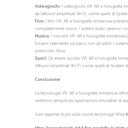
Videogiochi:
I videogiochi VR, AR e holografia imm
da diffusori amplificati Wi-Fi, come quelli di Syst
Film:
I film VR, AR e holografia immersiva potreb
completamente nuovo. I sistemi audio saranno costi
Musica:
I concerti VR, AR e holografia immersiva 
fossero realmente sul palco con gli artisti. I siste
protocollo Wisa.
Sport:
Gli eventi sportivi VR, AR e holografia immer
diffusori amplificati Wi-Fi, come quelli di System 
Conclusione
Le tecnologie VR, AR e holografia immersiva offron
vedremo sempre più applicazioni innovative di que
Vuoi saperne di piu sulle nuove tecnologie Wisa
h