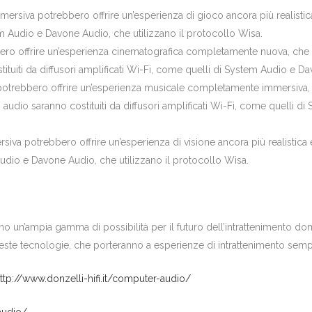
ersiva potrebbero offrire un’esperienza di gioco ancora più realistica
em Audio e Davone Audio, che utilizzano il protocollo Wisa.
bero offrire un’esperienza cinematografica completamente nuova, che 
tuiti da diffusori amplificati Wi-Fi, come quelli di System Audio e Da
potrebbero offrire un’esperienza musicale completamente immersiva, ch
mi audio saranno costituiti da diffusori amplificati Wi-Fi, come quelli 
siva potrebbero offrire un’esperienza di visione ancora più realistica 
Audio e Davone Audio, che utilizzano il protocollo Wisa.
o un’ampia gamma di possibilità per il futuro dell’intrattenimento do
ste tecnologie, che porteranno a esperienze di intrattenimento sempre
ttp://www.donzelli-hifi.it/computer-audio/