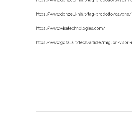
https://www.donzelli-hifi.it/tag-prodotto/system-
https://www.donzelli-hifi.it/tag-prodotto/davone/
https://www.wisatechnologies.com/
https://www.gqitalia.it/tech/article/migliori-visori