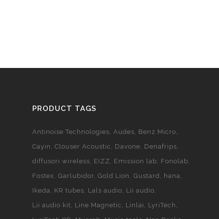
PRODUCT TAGS
Antinoise Technologies
Audes
Benz Micro
Cayin
Clouser Acoustic
Davone
Denafrips
diffusori wireless
EIZZ
Emission lab
Fonolab
Fostex
Garlubidor
Gold Lion
Gustard
hana
Ikeda
KR tubes
Lals audio
Lii audio
Lii audio kit
Line Magnetic
Linlai
LyriTech