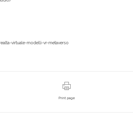
audio/
-realta-virtuale-modelli-vr-metaverso
Print page