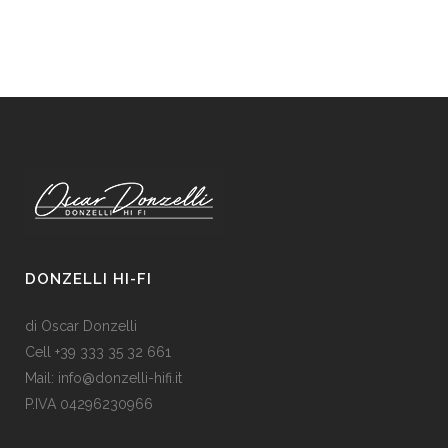
DONZELLI HI-FI
di Oscar Donzelli
Cell +39 333 35 32 661
Mail: info@donzelli-hifi.it
P.IVA 04296230966