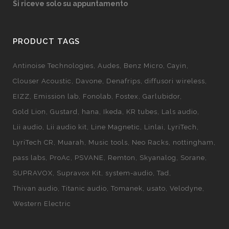
Si riceve solo su appuntamento
PRODUCT TAGS
Antinoise Technologies
Audes
Benz Micro
Cayin
Clouser Acoustic
Davone
Denafrips
diffusori wireless
EIZZ
Emission lab
Fonolab
Fostex
Garlubidor
Gold Lion
Gustard
hana
Ikeda
KR tubes
Lals audio
Lii audio
Lii audio kit
Line Magnetic
Linlai
LyriTech
LyriTech CR
Muarah
Music tools
Neo Racks
nottingham
pass labs
ProAc
PSVANE
Remton
Skyanalog
Sorane
SUPRAVOX
Supravox Kit
system-audio
Tad
Thivan audio
Titanic audio
Tomanek
usato
Velodyne
Western Electric