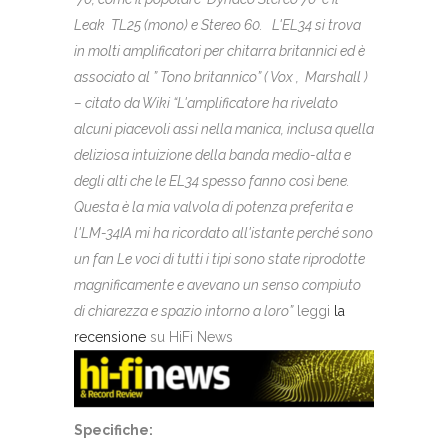
Leak TL25 (mono) e Stereo 60. L'EL34 si trova
in molti amplificatori per chitarra britannici ed è
associato al ” Tono britannico” ( Vox , Marshall )
– citato da Wiki
“L'amplificatore ha rivelato
alcuni piacevoli assi nella manica, inclusa quella
deliziosa intuizione della banda medio-alta e
degli alti che le EL34 spesso fanno così bene.
Questa è la mia valvola di potenza preferita e
l'LM-34IA mi ha ricordato all'istante perché sono
un fan Le voci di tutti i tipi sono state riprodotte
magnificamente e avevano un senso compiuto
di chiarezza e spazio intorno a loro”
leggi
la
recensione
su HiFi News
Specifiche: