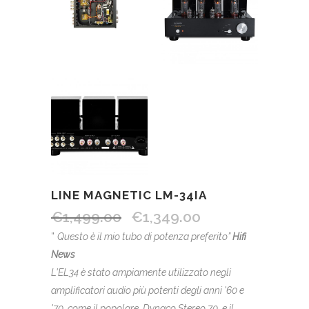
LINE MAGNETIC LM-34IA
€
1,499.00
€
1,349.00
”
Questo è il mio tubo di potenza preferito”
Hifi
News
L'EL34 è stato ampiamente utilizzato negli
amplificatori audio più potenti degli anni '60 e
'70, come il popolare Dynaco Stereo 70 e il