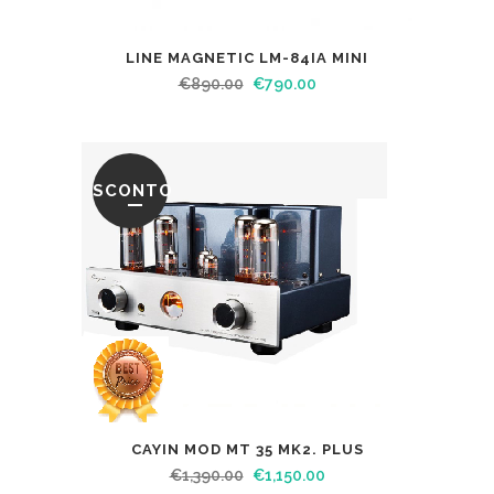
LINE MAGNETIC LM-84IA MINI
€
890.00
€
790.00
SCONTO
CAYIN MOD MT 35 MK2. PLUS
€
1,390.00
€
1,150.00