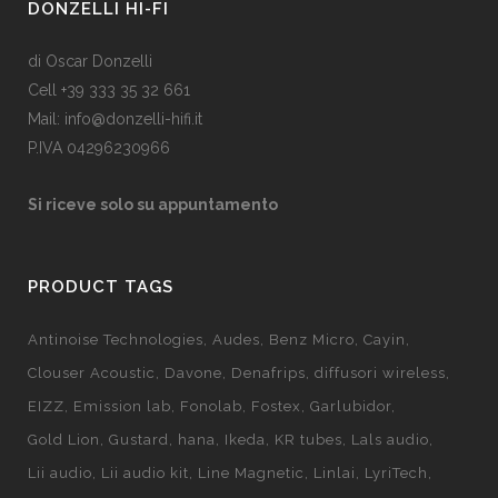
DONZELLI HI-FI
di Oscar Donzelli
Cell +39 333 35 32 661
Mail: info@donzelli-hifi.it
P.IVA 04296230966
Si riceve solo su appuntamento
PRODUCT TAGS
Antinoise Technologies
Audes
Benz Micro
Cayin
Clouser Acoustic
Davone
Denafrips
diffusori wireless
EIZZ
Emission lab
Fonolab
Fostex
Garlubidor
Gold Lion
Gustard
hana
Ikeda
KR tubes
Lals audio
Lii audio
Lii audio kit
Line Magnetic
Linlai
LyriTech