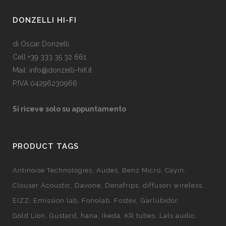
DONZELLI HI-FI
di Oscar Donzelli
Cell +39 333 35 32 661
Mail: info@donzelli-hifi.it
P.IVA 04296230966
Si riceve solo su appuntamento
PRODUCT TAGS
Antinoise Technologies
Audes
Benz Micro
Cayin
Clouser Acoustic
Davone
Denafrips
diffusori wireless
EIZZ
Emission lab
Fonolab
Fostex
Garlubidor
Gold Lion
Gustard
hana
Ikeda
KR tubes
Lals audio