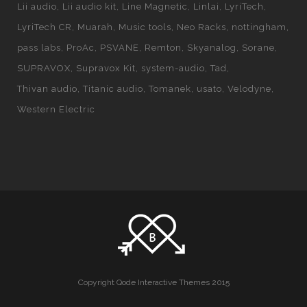
Lii audio
Lii audio kit
Line Magnetic
Linlai
LyriTech
LyriTech CR
Muarah
Music tools
Neo Racks
nottingham
pass labs
ProAc
PSVANE
Remton
Skyanalog
Sorane
SUPRAVOX
Supravox Kit
system-audio
Tad
Thivan audio
Titanic audio
Tomanek
usato
Velodyne
Western Electric
Copyright Qode Interactive Themes 2015