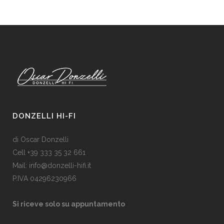
DONZELLI HI-FI
di Oscar Donzelli
Cell +39 333 35 32 661
Mail: info@donzelli-hifi.it
P.IVA 04296230966
Si riceve solo su appuntamento