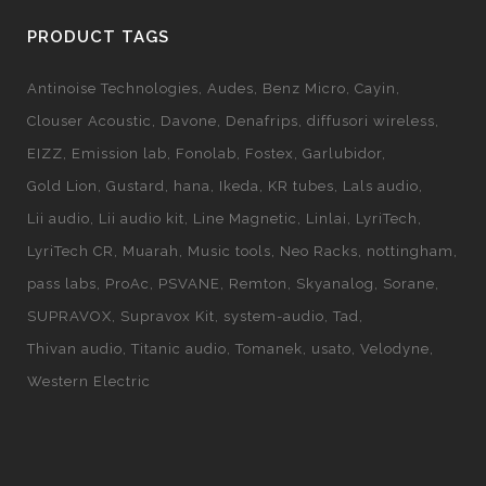
PRODUCT TAGS
Antinoise Technologies
Audes
Benz Micro
Cayin
Clouser Acoustic
Davone
Denafrips
diffusori wireless
EIZZ
Emission lab
Fonolab
Fostex
Garlubidor
Gold Lion
Gustard
hana
Ikeda
KR tubes
Lals audio
Lii audio
Lii audio kit
Line Magnetic
Linlai
LyriTech
LyriTech CR
Muarah
Music tools
Neo Racks
nottingham
pass labs
ProAc
PSVANE
Remton
Skyanalog
Sorane
SUPRAVOX
Supravox Kit
system-audio
Tad
Thivan audio
Titanic audio
Tomanek
usato
Velodyne
Western Electric