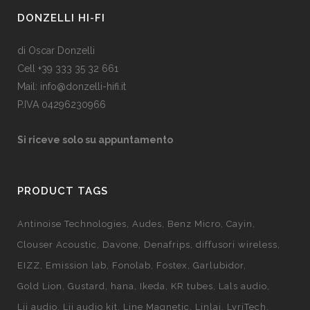
DONZELLI HI-FI
di Oscar Donzelli
Cell +39 333 35 32 661
Mail: info@donzelli-hifi.it
P.IVA 04296230966
Si riceve solo su appuntamento
PRODUCT TAGS
Antinoise Technologies
Audes
Benz Micro
Cayin
Clouser Acoustic
Davone
Denafrips
diffusori wireless
EIZZ
Emission lab
Fonolab
Fostex
Garlubidor
Gold Lion
Gustard
hana
Ikeda
KR tubes
Lals audio
Lii audio
Lii audio kit
Line Magnetic
Linlai
LyriTech