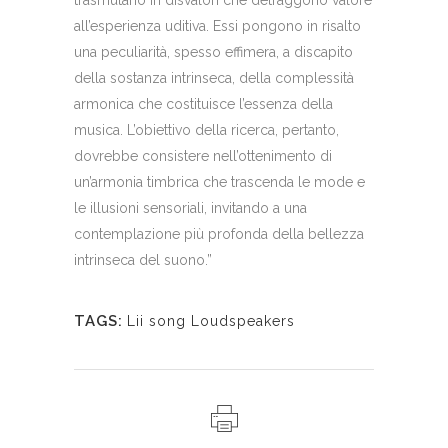
trasmutano in disvalori che detraggono valore
all’esperienza uditiva. Essi pongono in risalto
una peculiarità, spesso effimera, a discapito
della sostanza intrinseca, della complessità
armonica che costituisce l’essenza della
musica. L’obiettivo della ricerca, pertanto,
dovrebbe consistere nell’ottenimento di
un’armonia timbrica che trascenda le mode e
le illusioni sensoriali, invitando a una
contemplazione più profonda della bellezza
intrinseca del suono.”
TAGS:
Lii song Loudspeakers