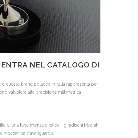
 ENTRA NEL CATALOGO DI
re questo brand polacco in Italia rappresenta per
no valvolare alla precisione millimetrica
illa di una luce intensa e calda, i giradischi Muarah
una meccanica d’avanguardia.