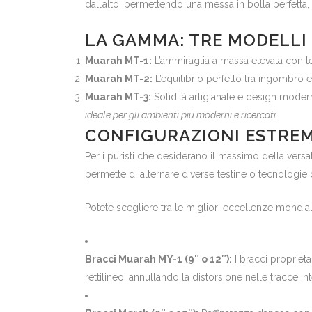
dall’alto, permettendo una messa in bolla perfetta, f
LA GAMMA: TRE MODELLI
Muarah MT-1:
L’ammiraglia a massa elevata con te
Muarah MT-2:
L’equilibrio perfetto tra ingombro e 
Muarah MT-3:
Solidità artigianale e design mode
ideale per gli ambienti più moderni e ricercati.
CONFIGURAZIONI ESTREME
Per i puristi che desiderano il massimo della versat
permette di alternare diverse testine o tecnologie d
Potete scegliere tra le migliori eccellenze mondial
Bracci Muarah MY-1 (9″ o 12″):
I bracci proprieta
rettilineo, annullando la distorsione nelle tracce in