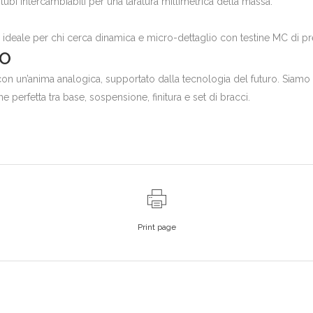
ubi intercambiabili per una taratura millimetrica della massa.
ideale per chi cerca dinamica e micro-dettaglio con testine MC di pr
TO
 con un’anima analogica, supportato dalla tecnologia del futuro. Siam
 perfetta tra base, sospensione, finitura e set di bracci.
Print page