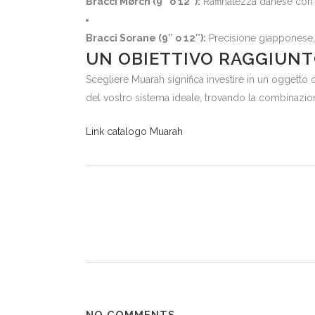
Bracci Mørch (9″ o 12″):
Raffinatezza danese con t
Bracci Sorane (9″ o 12″):
Precisione giapponese, 
UN OBIETTIVO RAGGIUN
Scegliere Muarah significa investire in un oggetto
del vostro sistema ideale, trovando la combinazione
Link catalogo Muarah
NO COMMENTS