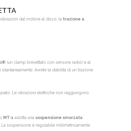
ETTA
 vibrazioni dal motore al disco; la
trazione a
mp®
(un clamp brevettato con sensore radio) e al
istantaneamente. Avrete la stabilità di un trazione
oppiato. Le vibrazioni elettriche non raggiungono
io
MT-1
adotta una
sospensione smorzata
. La sospensione è regolabile millimetricamente