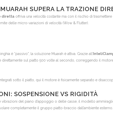
 MUARAH SUPERA LA TRAZIONE DIR
 diretta
offriva una velocità costante ma con il rischio di trasmettere
mite delle micro-variazioni di velocità (Wow & Flutter).
ghia è “passivo”, la soluzione Muarah è attiva. Grazie all’
InteliCla
ale direttamente sul piatto 500 volte al secondo, correggendo il motore 
ntegrati sotto il piatto, qui il motore è fisicamente separato e disacc
ONI: SOSPENSIONE VS RIGIDITÀ
 le vibrazioni del piano d’appoggio o delle casse, il modello ammiragl
 isolare completamente il gruppo piatto-braccio dall’ambiente esterno