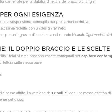
ondamentale per la stabilità di lettura dei bracci più lunghi.
 PER OGNI ESIGENZA
laio a sospensione, concepita per prestazioni definitive.
altissima fedeltà, con un design raffinato.
rno, per un ingresso d’eccellenza nel mondo Muarah.
Ogni modello è d
: IL DOPPIO BRACCIO E LE SCELTE
ilità, i telai Muarah possono essere configurati per
ospitare contem
i lettura sulla stessa base.
i:
ri a basso attrito. La versione da
12 pollici
, con una massa effettiva di
terne del disco.