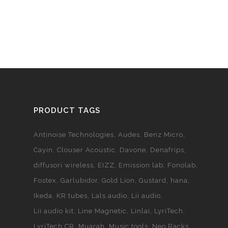
PRODUCT TAGS
Antinoise Technologies
Audes
Benz Micro
Cayin
Clouser Acoustic
Davone
Denafrips
diffusori wireless
EIZZ
Emission lab
Fonolab
Fostex
Garlubidor
Gold Lion
Gustard
hana
Ikeda
KR tubes
Lals audio
Lii audio
Lii audio kit
Line Magnetic
Linlai
LyriTech
LyriTech CR
Muarah
Music tools
Neo Racks