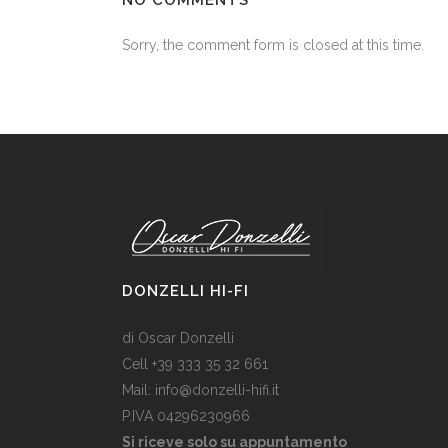
Sorry, the comment form is closed at this time.
DONZELLI HI-FI
di Oscar Donzelli
Cell +39 333 35 32 661
Mail: info@donzelli-hifi.it
P.IVA 04296230966
Si riceve solo su appuntamento