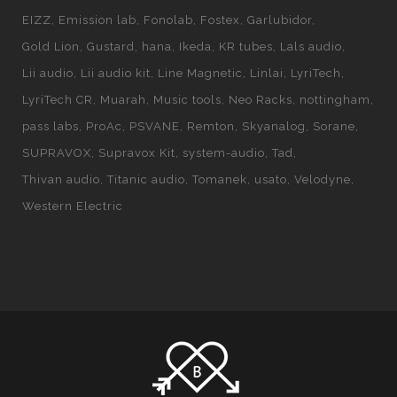
EIZZ
Emission lab
Fonolab
Fostex
Garlubidor
Gold Lion
Gustard
hana
Ikeda
KR tubes
Lals audio
Lii audio
Lii audio kit
Line Magnetic
Linlai
LyriTech
LyriTech CR
Muarah
Music tools
Neo Racks
nottingham
pass labs
ProAc
PSVANE
Remton
Skyanalog
Sorane
SUPRAVOX
Supravox Kit
system-audio
Tad
Thivan audio
Titanic audio
Tomanek
usato
Velodyne
Western Electric