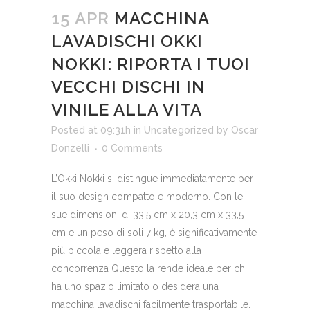
15 APR
MACCHINA
LAVADISCHI OKKI
NOKKI: RIPORTA I TUOI
VECCHI DISCHI IN
VINILE ALLA VITA
Posted at 09:31h
in
Uncategorized
by
Oscar
Donzelli
0 Comments
L’Okki Nokki si distingue immediatamente per
il suo design compatto e moderno. Con le
sue dimensioni di 33,5 cm x 20,3 cm x 33,5
cm e un peso di soli 7 kg, è significativamente
più piccola e leggera rispetto alla
concorrenza Questo la rende ideale per chi
ha uno spazio limitato o desidera una
macchina lavadischi facilmente trasportabile.