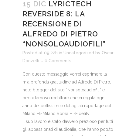
15 DIC
LYRICTECH
REVERSIDE 8: LA
RECENSIONE DI
ALFREDO DI PIETRO
“NONSOLOAUDIOFILI”
Posted at 09:22h
in
Uncategorized
by
Oscar
Donzelli
0 Comments
Con questo messaggio vorrei esprimere la
mia profonda gratitudine ad Alfredo Di Pietro,
noto blogger del sito “Nonsoloaudiofili” e
ormai famoso redattore che ci regala ogni
anno dei bellissimi e dettagliati reportage del
Milano Hi-Milano Roma Hi-Fidelity
Il suo lavoro è stato davvero prezioso per tutti
gli appassionati di audiofilia, che hanno potuto