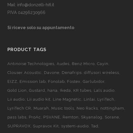
Mail: info@donzelli-hifi.it
P.IVA 04296230966
Si riceve solo su appuntamento
PRODUCT TAGS
Antinoise Technologies
Audes
Benz Micro
Cayin
Clouser Acoustic
Davone
Denafrips
diffusori wireless
EIZZ
Emission lab
Fonolab
Fostex
Garlubidor
Gold Lion
Gustard
hana
Ikeda
KR tubes
Lals audio
Lii audio
Lii audio kit
Line Magnetic
Linlai
LyriTech
LyriTech CR
Muarah
Music tools
Neo Racks
nottingham
pass labs
ProAc
PSVANE
Remton
Skyanalog
Sorane
SUPRAVOX
Supravox Kit
system-audio
Tad