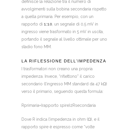
definisce la relazione tra il numero di
avvolgimenti sulla bobina secondaria rispetto
a quella primaria. Per esempio, con un
rapporto di
1:10
, un segnale di 0,5 mV in
ingresso viene trasformato in 5 mV in uscita,
portando il segnale al livello ottimale per uno
stadio fono MM.
LA RIFLESSIONE DELL’IMPEDENZA
I trasformatori non creano una propria
impedenza. Invece, “riflettono” il carico
secondario (l’ingresso MM standard da 47 kΩ)
verso il primario, seguendo questa formula:
R
p
r
ima
r
ia
=
(
rapporto spire
)
2
R
seco
n
d
a
r
ia
Dove
R
indica l’impedenza in ohm (
Ω
), e il
rapporto spire è espresso come “volte