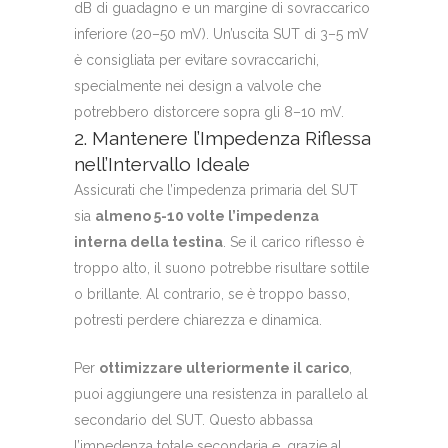
dB di guadagno e un margine di sovraccarico
inferiore (20–50 mV). Un’uscita SUT di 3–5 mV
è consigliata per evitare sovraccarichi,
specialmente nei design a valvole che
potrebbero distorcere sopra gli 8–10 mV.
2. Mantenere l’Impedenza Riflessa
nell’Intervallo Ideale
Assicurati che l’impedenza primaria del SUT
sia
almeno 5-10 volte l’impedenza
interna della testina
. Se il carico riflesso è
troppo alto, il suono potrebbe risultare sottile
o brillante. Al contrario, se è troppo basso,
potresti perdere chiarezza e dinamica.
Per
ottimizzare ulteriormente il carico
,
puoi aggiungere una resistenza in parallelo al
secondario del SUT. Questo abbassa
l’impedenza totale secondaria e, grazie al