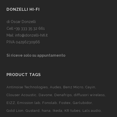
DONZELLI HI-FI
di Oscar Donzelli
Cell +39 333 35 32 661
Mail: info@donzelli-hifi.it
P.IVA 04296230966
Si riceve solo su appuntamento
PRODUCT TAGS
Antinoise Technologies
Audes
Benz Micro
Cayin
Clouser Acoustic
Davone
Denafrips
diffusori wireless
EIZZ
Emission lab
Fonolab
Fostex
Garlubidor
Gold Lion
Gustard
hana
Ikeda
KR tubes
Lals audio