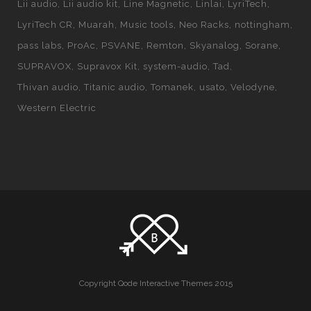
Lii audio
Lii audio kit
Line Magnetic
Linlai
LyriTech
LyriTech CR
Muarah
Music tools
Neo Racks
nottingham
pass labs
ProAc
PSVANE
Remton
Skyanalog
Sorane
SUPRAVOX
Supravox Kit
system-audio
Tad
Thivan audio
Titanic audio
Tomanek
usato
Velodyne
Western Electric
Copyright Qode Interactive Themes 2015