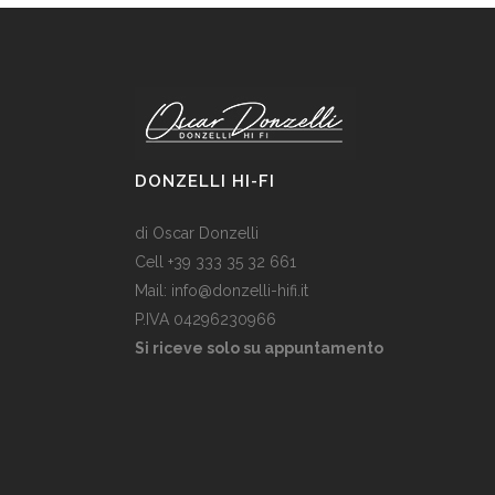
DONZELLI HI-FI
di Oscar Donzelli
Cell +39 333 35 32 661
Mail: info@donzelli-hifi.it
P.IVA 04296230966
Si riceve solo su appuntamento