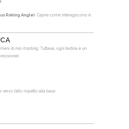
o
.
lus Raking Angle)
. Capire come interagiscono è
ICA
nomeni di
mis-tracking
. Tuttavia, ogni testina è un
ecisione).
verso l’alto rispetto alla base.