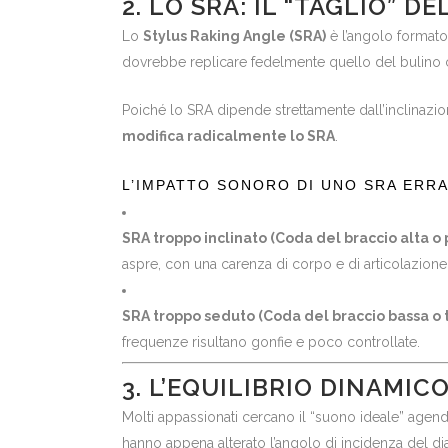
2. LO SRA: IL “TAGLIO” D
Lo
Stylus Raking Angle (SRA)
è l’angolo formato 
dovrebbe replicare fedelmente quello del bulino ch
Poiché lo SRA dipende strettamente dall’inclinazio
modifica radicalmente lo SRA
.
L’IMPATTO SONORO DI UNO SRA ERRA
SRA troppo inclinato (Coda del braccio alta o 
aspre, con una carenza di corpo e di articolazion
SRA troppo seduto (Coda del braccio bassa o 
frequenze risultano gonfie e poco controllate.
3. L’EQUILIBRIO DINAMIC
Molti appassionati cercano il “suono ideale” agend
hanno appena alterato l’angolo di incidenza del d