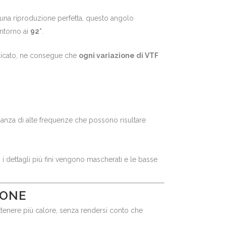
r una riproduzione perfetta, questo angolo
intorno ai
92°
.
pplicato, ne consegue che
ogni variazione di VTF
inanza di alte frequenze che possono risultare
 i dettagli più fini vengono mascherati e le basse
IONE
tenere più calore, senza rendersi conto che