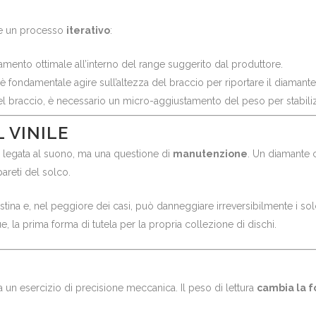
ere un processo
iterativo
:
iamento ottimale all’interno del range suggerito dal produttore.
 è fondamentale agire sull’altezza del braccio per riportare il diamante
el braccio, è necessario un micro-aggiustamento del peso per stabili
L VINILE
ca legata al suono, ma una questione di
manutenzione
. Un diamante 
areti del solco.
tina e, nel peggiore dei casi, può danneggiare irreversibilmente i solch
 la prima forma di tutela per la propria collezione di dischi.
ma un esercizio di precisione meccanica. Il peso di lettura
cambia la 