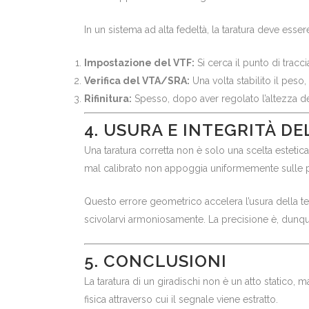
In un sistema ad alta fedeltà, la taratura deve ess
Impostazione del VTF:
Si cerca il punto di tracc
Verifica del VTA/SRA:
Una volta stabilito il peso,
Rifinitura:
Spesso, dopo aver regolato l’altezza d
4. USURA E INTEGRITÀ DE
Una taratura corretta non è solo una scelta esteti
mal calibrato non appoggia uniformemente sulle p
Questo errore geometrico accelera l’usura della tes
scivolarvi armoniosamente. La precisione è, dunque,
5. CONCLUSIONI
La taratura di un giradischi non è un atto statico, 
fisica attraverso cui il segnale viene estratto.