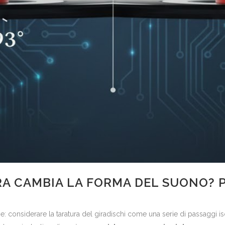
RA CAMBIA LA FORMA DEL SUONO? 
 considerare la taratura del giradischi come una serie di passaggi isola