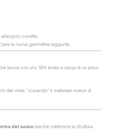
 all’angolo corretto.
zzare la nuova geometria raggiunta.
che lavora con uno SRA errato a causa di un peso
i del vinile, “scavando” il materiale invece di
forma del suono
perché ridefinisce la struttura