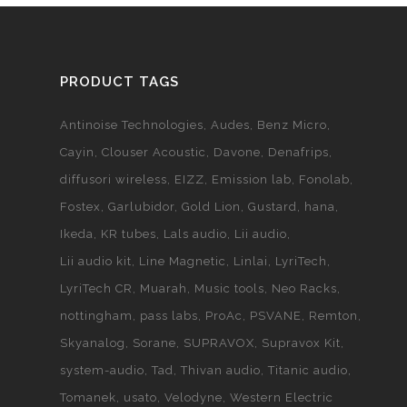
PRODUCT TAGS
Antinoise Technologies
Audes
Benz Micro
Cayin
Clouser Acoustic
Davone
Denafrips
diffusori wireless
EIZZ
Emission lab
Fonolab
Fostex
Garlubidor
Gold Lion
Gustard
hana
Ikeda
KR tubes
Lals audio
Lii audio
Lii audio kit
Line Magnetic
Linlai
LyriTech
LyriTech CR
Muarah
Music tools
Neo Racks
nottingham
pass labs
ProAc
PSVANE
Remton
Skyanalog
Sorane
SUPRAVOX
Supravox Kit
system-audio
Tad
Thivan audio
Titanic audio
Tomanek
usato
Velodyne
Western Electric