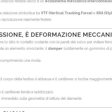
ema braccio-testina-disco è un
ecosistema meccanico interconness
la relazione simbiotica tra
VTF (Vertical Tracking Force)
e
SRA (Sty
a riproduzione realmente fedele.
RESSIONE, È DEFORMAZIONE MECCAN
re lo stilo in contatto costante con le pareti del solco per evitare fe
 da un elemento smorzante, il
damper
(solitamente un gommino di pr
o comprimendo una molla.
corpo della testina si abbassa e il cantilever si inclina maggiormente 
l cantilever tende a raddrizzarsi.
immediato sulla geometria di lettura del diamante.