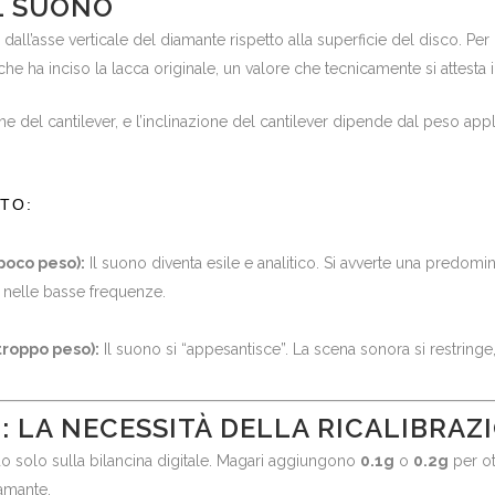
EL SUONO
dall’asse verticale del diamante rispetto alla superficie del disco. Pe
e ha inciso la lacca originale, un valore che tecnicamente si attesta 
ne del cantilever, e l’inclinazione del cantilever dipende dal peso a
TO:
poco peso):
Il suono diventa esile e analitico. Si avverte una predom
e nelle basse frequenze.
troppo peso):
Il suono si “appesantisce”. La scena sonora si restringe,
O: LA NECESSITÀ DELLA RICALIBRAZ
o solo sulla bilancina digitale. Magari aggiungono
0.1g
o
0.2g
per ot
iamante.