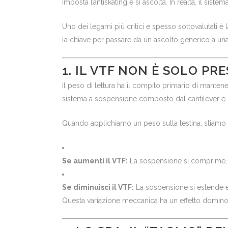
imposta l’antiskating e si ascolta. In realtà, il sist
Uno dei legami più critici e spesso sottovalutati è 
la chiave per passare da un ascolto generico a un
1. IL VTF NON È SOLO P
Il peso di lettura ha il compito primario di mantene
sistema a sospensione composto dal cantilever e
Quando applichiamo un peso sulla testina, stiam
Se aumenti il VTF:
La sospensione si comprime, il 
Se diminuisci il VTF:
La sospensione si estende e i
Questa variazione meccanica ha un effetto domino 