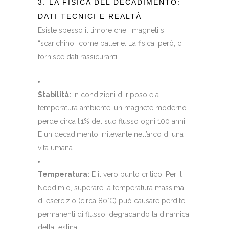
3. LA FISICA DEL DECADIMENTO:
DATI TECNICI E REALTÀ
Esiste spesso il timore che i magneti si
“scarichino” come batterie. La fisica, però, ci
fornisce dati rassicuranti:
Stabilità:
In condizioni di riposo e a
temperatura ambiente, un magnete moderno
perde circa l’1% del suo flusso ogni 100 anni.
È un decadimento irrilevante nell’arco di una
vita umana.
Temperatura:
È il vero punto critico. Per il
Neodimio, superare la temperatura massima
di esercizio (circa 80°C) può causare perdite
permanenti di flusso, degradando la dinamica
della testina.