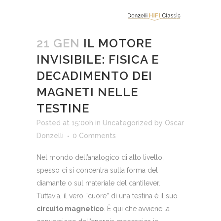
21 GEN
IL MOTORE
INVISIBILE: FISICA E
DECADIMENTO DEI
MAGNETI NELLE
TESTINE
Posted at 15:00h
in
Uncategorized
by
Oscar
Donzelli
0 Comments
Nel mondo dell’analogico di alto livello,
spesso ci si concentra sulla forma del
diamante o sul materiale del cantilever.
Tuttavia, il vero “cuore” di una testina è il suo
circuito magnetico
. È qui che avviene la