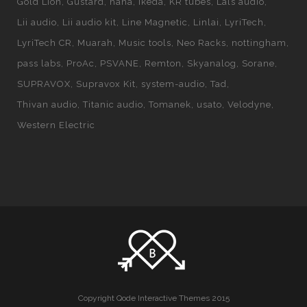
Gold Lion
Gustard
hana
Ikeda
KR tubes
Lals audio
Lii audio
Lii audio kit
Line Magnetic
Linlai
LyriTech
LyriTech CR
Muarah
Music tools
Neo Racks
nottingham
pass labs
ProAc
PSVANE
Remton
Skyanalog
Sorane
SUPRAVOX
Supravox Kit
system-audio
Tad
Thivan audio
Titanic audio
Tomanek
usato
Velodyne
Western Electric
Copyright Qode Interactive Themes 2015