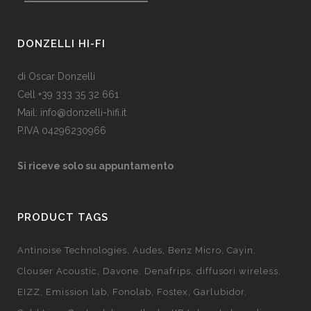
DONZELLI HI-FI
di Oscar Donzelli
Cell +39 333 35 32 661
Mail: info@donzelli-hifi.it
P.IVA 04296230966
Si riceve solo su appuntamento
PRODUCT TAGS
Antinoise Technologies
Audes
Benz Micro
Cayin
Clouser Acoustic
Davone
Denafrips
diffusori wireless
EIZZ
Emission lab
Fonolab
Fostex
Garlubidor