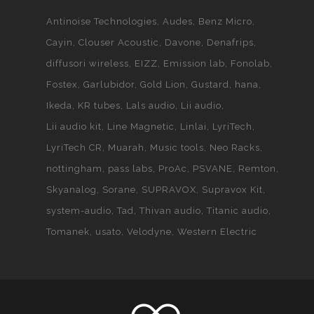
Antinoise Technologies
Audes
Benz Micro
Cayin
Clouser Acoustic
Davone
Denafrips
diffusori wireless
EIZZ
Emission lab
Fonolab
Fostex
Garlubidor
Gold Lion
Gustard
hana
Ikeda
KR tubes
Lals audio
Lii audio
Lii audio kit
Line Magnetic
Linlai
LyriTech
LyriTech CR
Muarah
Music tools
Neo Racks
nottingham
pass labs
ProAc
PSVANE
Remton
Skyanalog
Sorane
SUPRAVOX
Supravox Kit
system-audio
Tad
Thivan audio
Titanic audio
Tomanek
usato
Velodyne
Western Electric