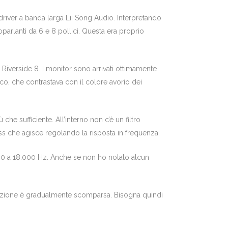
driver a banda larga Lii Song Audio. Interpretando
arlanti da 6 e 8 pollici. Questa era proprio
 Riverside 8. I monitor sono arrivati ottimamente
paco, che contrastava con il colore avorio dei
he sufficiente. All’interno non c’è un filtro
ass che agisce regolando la risposta in frequenza.
40 a 18.000 Hz. Anche se non ho notato alcun
ensazione è gradualmente scomparsa. Bisogna quindi