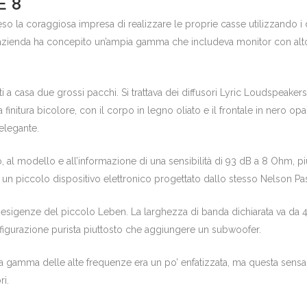
E 8
eso la coraggiosa impresa di realizzare le proprie casse utilizzando i 
’azienda ha concepito un’ampia gamma che includeva monitor con altop
i a casa due grossi pacchi. Si trattava dei diffusori Lyric Loudspeakers
 finitura bicolore, con il corpo in legno oliato e il frontale in nero o
 elegante.
 al modello e all’informazione di una sensibilità di 93 dB a 8 Ohm, più c
 e un piccolo dispositivo elettronico progettato dallo stesso Nelson P
esigenze del piccolo Leben. La larghezza di banda dichiarata va da 
onfigurazione purista piuttosto che aggiungere un subwoofer.
o, la gamma delle alte frequenze era un po’ enfatizzata, ma questa s
i.