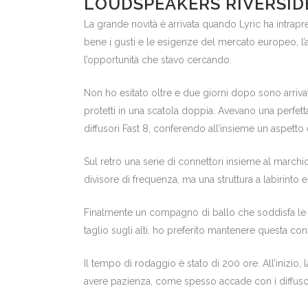
LOUDSPEAKERS RIVERSID
La grande novità è arrivata quando Lyric ha intrapr
bene i gusti e le esigenze del mercato europeo, l
l’opportunità che stavo cercando.
Non ho esitato oltre e due giorni dopo sono arrivat
protetti in una scatola doppia. Avevano una perfetta
diffusori Fast 8, conferendo all’insieme un aspetto
Sul retro una serie di connettori insieme al marchio,
divisore di frequenza, ma una struttura a labirinto
Finalmente un compagno di ballo che soddisfa le 
taglio sugli alti, ho preferito mantenere questa c
Il tempo di rodaggio è stato di 200 ore. All’inizi
avere pazienza, come spesso accade con i diffusor