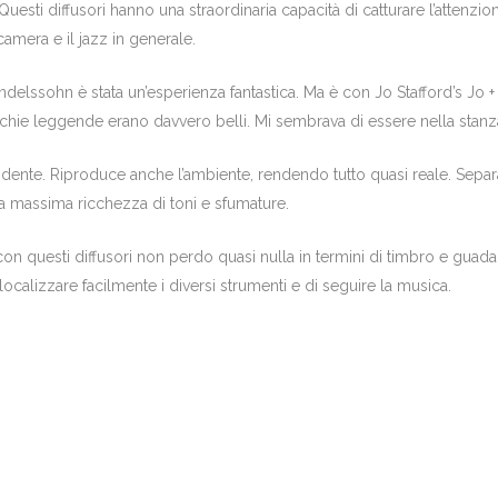
esti diffusori hanno una straordinaria capacità di catturare l’attenzion
amera e il jazz in generale.
ndelssohn è stata un’esperienza fantastica. Ma è con Jo Stafford’s J
ecchie leggende erano davvero belli. Mi sembrava di essere nella stanza
idente. Riproduce anche l’ambiente, rendendo tutto quasi reale. Separa 
 massima ricchezza di toni e sfumature.
on questi diffusori non perdo quasi nulla in termini di timbro e guada
calizzare facilmente i diversi strumenti e di seguire la musica.