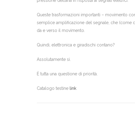
pressione dell’aria in risposta ai segnali elettrici.
Queste trasformazioni importanti – movimento convert
semplice amplificazione del segnale, che (come dig
da e verso il movimento.
Quindi, elettronica e giradischi contano?
Assolutamente sì.
È tutta una questione di priorità.
Catalogo testine
link