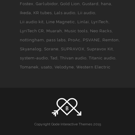
Fostex
Garlubidor
Gold Lion
Gustard
hana
Ikeda
KR tubes
Lals audio
Lii audio
Lii audio kit
Line Magnetic
Linlai
LyriTech
LyriTech CR
Muarah
Music tools
Neo Racks
nottingham
pass labs
ProAc
PSVANE
Remton
Skyanalog
Sorane
SUPRAVOX
Supravox Kit
system-audio
Tad
Thivan audio
Titanic audio
Tomanek
usato
Velodyne
Western Electric
Copyright Qode Interactive Themes 2015