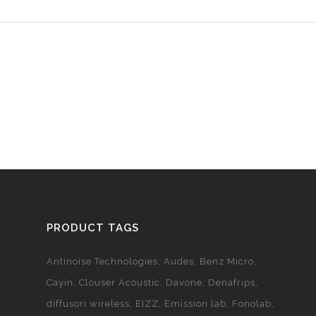
PRODUCT TAGS
Antinoise Technologies
Audes
Benz Micro
Cayin
Clouser Acoustic
Davone
Denafrips
diffusori wireless
EIZZ
Emission lab
Fonolab