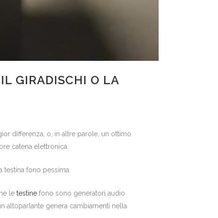
IL GIRADISCHI O LA
or differenza, o, in altre parole, un ottimo
re catena elettronica.
a testina fono pessima.
che le
testine
fono sono generatori audio
e un altoparlante genera cambiamenti nella