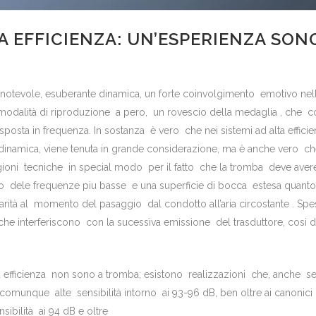
TA EFFICIENZA: UN’ESPERIENZA SO
ro notevole, esuberante dinamica, un forte coinvolgimento emotivo ne
modalità di riproduzione a pero, un rovescio della medaglia , che c
isposta in frequenza. In sostanza è vero che nei sistemi ad alta effic
a dinamica, viene tenuta in grande considerazione, ma è anche vero che
ragioni tecniche in special modo per il fatto che la tromba deve av
ffio dele frequenze piu basse e una superficie di bocca estesa quan
rità al momento del pasaggio dal condotto all’aria circostante . Spe
e interferiscono con la sucessiva emissione del trasduttore, cosi da
lta efficienza non sono a tromba; esistono realizzazioni che, anche s
omunque alte sensibilità intorno ai 93-96 dB, ben oltre ai canonici 8
ibilità ai 94 dB e oltre