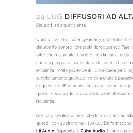
24 LUG
DIFFUSORI AD AL
Diffusori ad alta efficienza
Questo tipo di diffusori generano, grazie alla lo
dell’evento sonoro che si sta riproducendo Tale 
oltre che misurabile grado di non linearita nella r
uno dei piu grandi parametri dell’ascolto, che è l
efficienza molto piu evidenti . Cio accade perd 
sufficientamente graduale da consentire il passa
frequenze nell’ambiente senza che creino irregola
quello che accade provocando delle riflessioni ch
fequenza
Non va dimenticato, pero, che tutti i sistemi ad a
questi con gli strordinari 104-107 Db forniscono c
Lii Audio
,
Suprevox
e
Cube Audio
hanno una sens