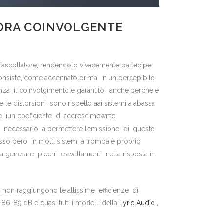
NORA COINVOLGENTE
ll’ascoltatore, rendendolo vivacemente partecipe
onsiste, come accennato prima in un percepibile,
ienza il coinvolgimento è garantito , anche perche è
 le distorsioni sono rispetto aai sistemi a abassa
ere iun coeficiente di accrescimewnto
to necessario a permettere l’emissione di queste
sso pero in molti sistemi a tromba è proprio
 generare picchi e avallamenti nella risposta in
e non raggiungono le altissime efficienze di
6-89 dB e quasi tutti i modelli della
Lyric Audio
,