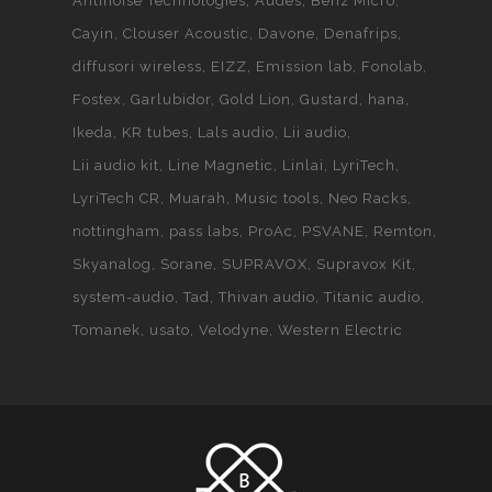
Antinoise Technologies
Audes
Benz Micro
Cayin
Clouser Acoustic
Davone
Denafrips
diffusori wireless
EIZZ
Emission lab
Fonolab
Fostex
Garlubidor
Gold Lion
Gustard
hana
Ikeda
KR tubes
Lals audio
Lii audio
Lii audio kit
Line Magnetic
Linlai
LyriTech
LyriTech CR
Muarah
Music tools
Neo Racks
nottingham
pass labs
ProAc
PSVANE
Remton
Skyanalog
Sorane
SUPRAVOX
Supravox Kit
system-audio
Tad
Thivan audio
Titanic audio
Tomanek
usato
Velodyne
Western Electric