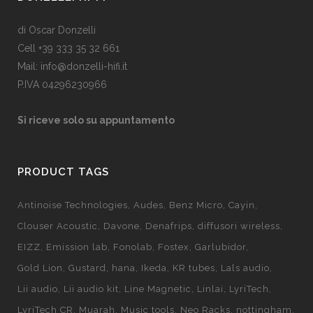
di Oscar Donzelli
Cell +39 333 35 32 661
Mail: info@donzelli-hifi.it
P.IVA 04296230966
Si riceve solo su appuntamento
PRODUCT TAGS
Antinoise Technologies
Audes
Benz Micro
Cayin
Clouser Acoustic
Davone
Denafrips
diffusori wireless
EIZZ
Emission lab
Fonolab
Fostex
Garlubidor
Gold Lion
Gustard
hana
Ikeda
KR tubes
Lals audio
Lii audio
Lii audio kit
Line Magnetic
Linlai
LyriTech
LyriTech CR
Muarah
Music tools
Neo Racks
nottingham