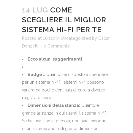
14 LUG
COME
SCEGLIERE IL MIGLIOR
SISTEMA HI-FI PER TE
Posted at 16:11h
in
Uncategorized
by
Oscar
Donzelli
0 Comments
Ecco alcuni suggerimenti
Budget:
Quanto sei disposto a spendere
per un sistema hi-fi? I sistemi hi-fi possono
variare da poche centinaia di euro a diverse
migliaia di euro.
Dimensioni della stanza:
Quanto è
grande la stanza in cui userai il sistema hi-fi?
Se hai una stanza piccola, non avrai bisogno
di un sistema audio di grandi dimensioni.