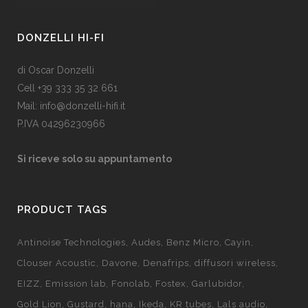
DONZELLI HI-FI
di Oscar Donzelli
Cell +39 333 35 32 661
Mail: info@donzelli-hifi.it
P.IVA 04296230966
Si riceve solo su appuntamento
PRODUCT TAGS
Antinoise Technologies
Audes
Benz Micro
Cayin
Clouser Acoustic
Davone
Denafrips
diffusori wireless
EIZZ
Emission lab
Fonolab
Fostex
Garlubidor
Gold Lion
Gustard
hana
Ikeda
KR tubes
Lals audio