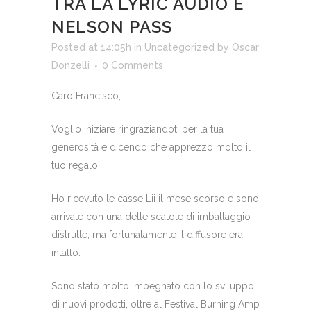
TRA LA LYRIC AUDIO E
NELSON PASS
Posted at 14:05h
in
Uncategorized
by
Oscar
Donzelli
0 Comments
Caro Francisco,
Voglio iniziare ringraziandoti per la tua
generosità e dicendo che apprezzo molto il
tuo regalo.
Ho ricevuto le casse Lii il mese scorso e sono
arrivate con una delle scatole di imballaggio
distrutte, ma fortunatamente il diffusore era
intatto.
Sono stato molto impegnato con lo sviluppo
di nuovi prodotti, oltre al Festival Burning Amp