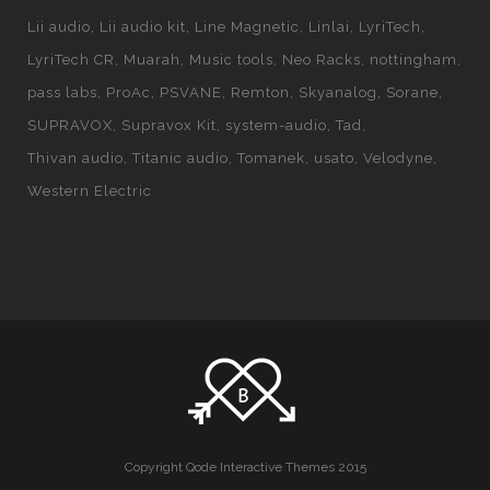
Lii audio
Lii audio kit
Line Magnetic
Linlai
LyriTech
LyriTech CR
Muarah
Music tools
Neo Racks
nottingham
pass labs
ProAc
PSVANE
Remton
Skyanalog
Sorane
SUPRAVOX
Supravox Kit
system-audio
Tad
Thivan audio
Titanic audio
Tomanek
usato
Velodyne
Western Electric
Copyright Qode Interactive Themes 2015