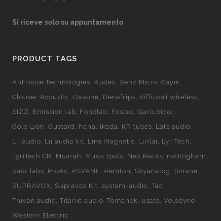
Si riceve solo su appuntamento
PRODUCT TAGS
Antinoise Technologies
Audes
Benz Micro
Cayin
Clouser Acoustic
Davone
Denafrips
diffusori wireless
EIZZ
Emission lab
Fonolab
Fostex
Garlubidor
Gold Lion
Gustard
hana
Ikeda
KR tubes
Lals audio
Lii audio
Lii audio kit
Line Magnetic
Linlai
LyriTech
LyriTech CR
Muarah
Music tools
Neo Racks
nottingham
pass labs
ProAc
PSVANE
Remton
Skyanalog
Sorane
SUPRAVOX
Supravox Kit
system-audio
Tad
Thivan audio
Titanic audio
Tomanek
usato
Velodyne
Western Electric