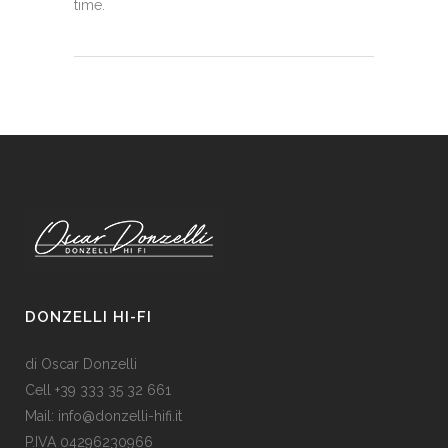
time.
DONZELLI HI-FI
di Oscar Donzelli
Cell +39 333 35 32 661
Mail: info@donzelli-hifi.it
P.IVA 04296230966