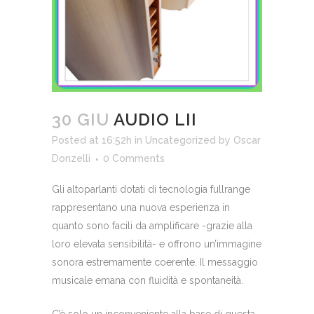
30 GIU
AUDIO LII
Posted at 16:52h
in
Uncategorized
by
Oscar
Donzelli
0 Comments
Gli altoparlanti dotati di tecnologia fullrange
rappresentano una nuova esperienza in
quanto sono facili da amplificare -grazie alla
loro elevata sensibilità- e offrono un’immagine
sonora estremamente coerente. Il messaggio
musicale emana con fluidità e spontaneità.
C’è solo un inconveniente alla base di questa