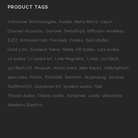
PRODUCT TAGS
Antinoise Technologies
Audes
Benz Micro
Cayin
Clouser Acoustic
Davone
Denafrips
diffusori wireless
EIZZ
Emission lab
Fonolab
Fostex
Garlubidor
Gold Lion
Gustard
hana
Ikeda
KR tubes
Lals audio
Lii audio
Lii audio kit
Line Magnetic
Linlai
LyriTech
LyriTech CR
Muarah
Music tools
Neo Racks
nottingham
pass labs
ProAc
PSVANE
Remton
Skyanalog
Sorane
SUPRAVOX
Supravox Kit
system-audio
Tad
Thivan audio
Titanic audio
Tomanek
usato
Velodyne
Western Electric