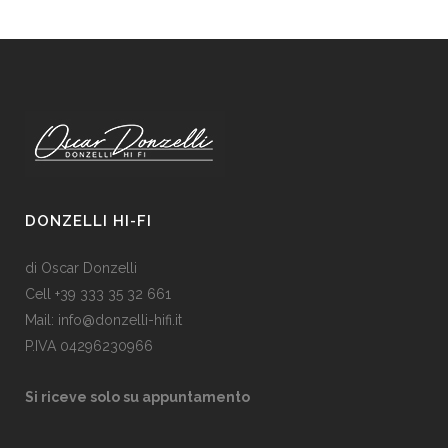
DONZELLI HI-FI
di Oscar Donzelli
Cell +39 333 35 32 661
Mail: info@donzelli-hifi.it
P.IVA 04296230966
Si riceve solo su appuntamento