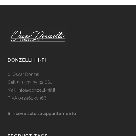
DONZELLI HI-FI
di Oscar Donzelli
Cell +39 333 35 32 661
Mail: info@donzelli-hifi.it
P.IVA 04296230966
Si riceve solo su appuntamento