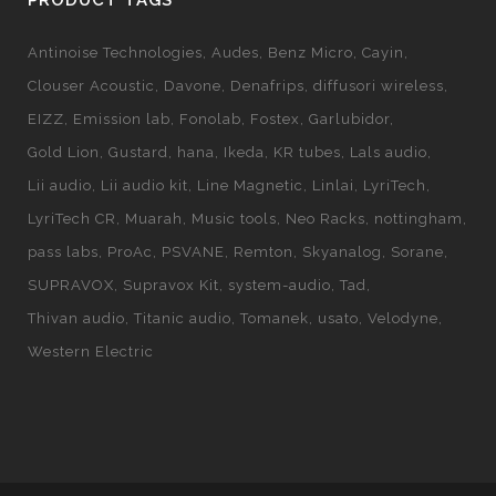
PRODUCT TAGS
Antinoise Technologies
Audes
Benz Micro
Cayin
Clouser Acoustic
Davone
Denafrips
diffusori wireless
EIZZ
Emission lab
Fonolab
Fostex
Garlubidor
Gold Lion
Gustard
hana
Ikeda
KR tubes
Lals audio
Lii audio
Lii audio kit
Line Magnetic
Linlai
LyriTech
LyriTech CR
Muarah
Music tools
Neo Racks
nottingham
pass labs
ProAc
PSVANE
Remton
Skyanalog
Sorane
SUPRAVOX
Supravox Kit
system-audio
Tad
Thivan audio
Titanic audio
Tomanek
usato
Velodyne
Western Electric