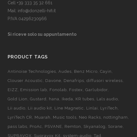
Cell +39 333 35 32 661
Mail: info@donzelli-hifi.it
P.IVA 04296230966
Si riceve solo su appuntamento
PRODUCT TAGS
Antinoise Technologies
Audes
Benz Micro
Cayin
Clouser Acoustic
Davone
Denafrips
diffusori wireless
EIZZ
Emission lab
Fonolab
Fostex
Garlubidor
Gold Lion
Gustard
hana
Ikeda
KR tubes
Lals audio
Lii audio
Lii audio kit
Line Magnetic
Linlai
LyriTech
LyriTech CR
Muarah
Music tools
Neo Racks
nottingham
pass labs
ProAc
PSVANE
Remton
Skyanalog
Sorane
SUPRAVOX
Supravox Kit
system-audio
Tad