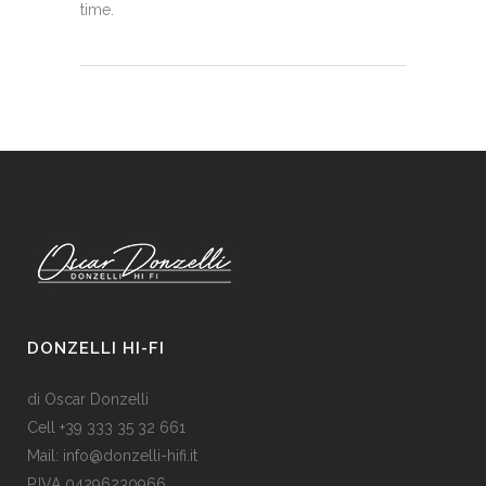
time.
DONZELLI HI-FI
di Oscar Donzelli
Cell +39 333 35 32 661
Mail: info@donzelli-hifi.it
P.IVA 04296230966