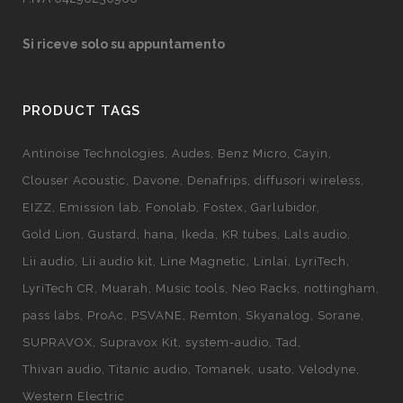
Si riceve solo su appuntamento
PRODUCT TAGS
Antinoise Technologies
Audes
Benz Micro
Cayin
Clouser Acoustic
Davone
Denafrips
diffusori wireless
EIZZ
Emission lab
Fonolab
Fostex
Garlubidor
Gold Lion
Gustard
hana
Ikeda
KR tubes
Lals audio
Lii audio
Lii audio kit
Line Magnetic
Linlai
LyriTech
LyriTech CR
Muarah
Music tools
Neo Racks
nottingham
pass labs
ProAc
PSVANE
Remton
Skyanalog
Sorane
SUPRAVOX
Supravox Kit
system-audio
Tad
Thivan audio
Titanic audio
Tomanek
usato
Velodyne
Western Electric