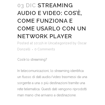
03 DIC
STREAMING
AUDIO E VIDEO: COS’È,
COME FUNZIONA E
COME USARLO CON UN
NETWORK PLAYER
Posted at 10:11h
in
Uncategorized
by
Oscar
Donzelli
0 Comments
Cos’è lo streaming?
In telecomunicazioni, lo streaming identifica
un flusso di dati audio/video trasmessi da una
sorgente a una o più destinazioni tramite una
rete telematica. Questi dati vengono riprodotti
man mano che arrivano a destinazione.