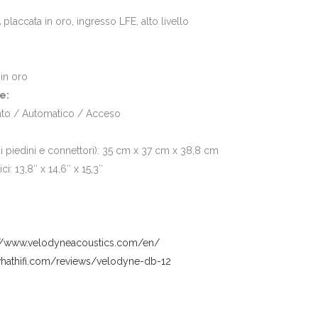
placcata in oro, ingresso LFE, alto livello
in oro
e:
ento / Automatico / Acceso
i piedini e connettori): 35 cm x 37 cm x 38,8 cm
ci: 13,8″ x 14,6″ x 15,3″
://www.velodyneacoustics.com/en/
whathifi.com/reviews/velodyne-db-12