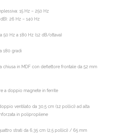
plessiva: 15 Hz – 250 Hz
3 dB): 26 Hz – 140 Hz
a 50 Hz a 180 Hz (12 dB/ottava)
a 180 gradi
la chiusa in MDF con deflettore frontale da 52 mm
re a doppio magnete in ferrite
oppio ventilato da 30,5 cm (12 pollici) ad alta
forzata in polipropilene
attro strati da 6,35 cm (2,5 pollici) / 65 mm