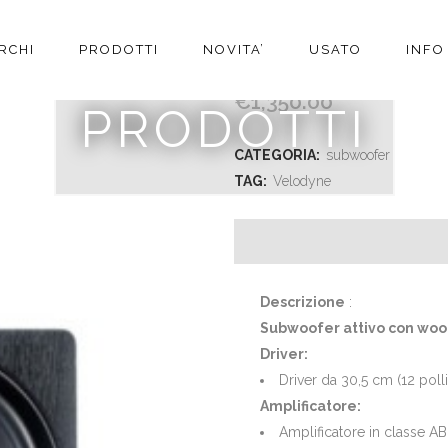
RCHI
PRODOTTI
NOVITA’
USATO
INFO
VELODYNE DB-12 VINI
€
1,350.00
PRODOTTI
CATEGORIA:
subwoofer
TAG:
Velodyne
Descrizione
:
Subwoofer attivo con woofe
Driver:
Driver da 30,5 cm (12 polli
Amplificatore:
Amplificatore in classe A