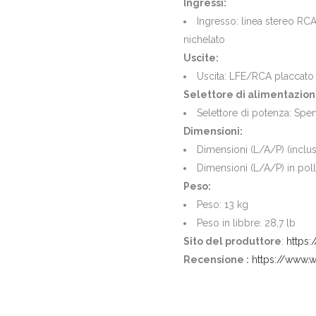
Ingressi:
Ingresso: linea stereo RCA 
nichelato
Uscite:
Uscita: LFE/RCA placcato 
Selettore di alimentazion
Selettore di potenza: Sp
Dimensioni:
Dimensioni (L/A/P) (inclus
Dimensioni (L/A/P) in polli
Peso:
Peso: 13 kg
Peso in libbre: 28,7 lb
Sito del produttore
:
https
Recensione :
https://www.