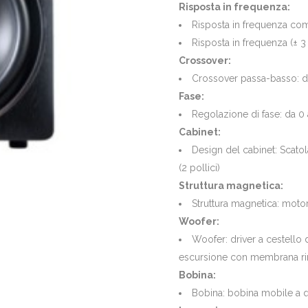
Risposta in frequenza:
Risposta in frequenza com
Risposta in frequenza (± 
Crossover:
Crossover passa-basso: d
Fase:
Regolazione di fase: da 0 
Cabinet:
Design del cabinet: Scato
(2 pollici)
Struttura magnetica:
Struttura magnetica: moto
Woofer:
Woofer: driver a cestello d
escursione con membrana rin
Bobina:
Bobina: bobina mobile a qu