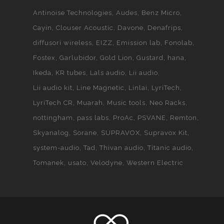
Antinoise Technologies
Audes
Benz Micro
Cayin
Clouser Acoustic
Davone
Denafrips
diffusori wireless
EIZZ
Emission lab
Fonolab
Fostex
Garlubidor
Gold Lion
Gustard
hana
Ikeda
KR tubes
Lals audio
Lii audio
Lii audio kit
Line Magnetic
Linlai
LyriTech
LyriTech CR
Muarah
Music tools
Neo Racks
nottingham
pass labs
ProAc
PSVANE
Remton
Skyanalog
Sorane
SUPRAVOX
Supravox Kit
system-audio
Tad
Thivan audio
Titanic audio
Tomanek
usato
Velodyne
Western Electric