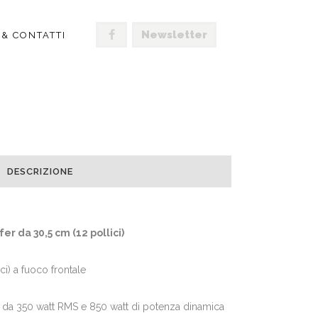
Newsletter
 & CONTATTI
LICO NERO
DESCRIZIONE
r da 30,5 cm (12 pollici)
ci) a fuoco frontale
B da 350 watt RMS e 850 watt di potenza dinamica